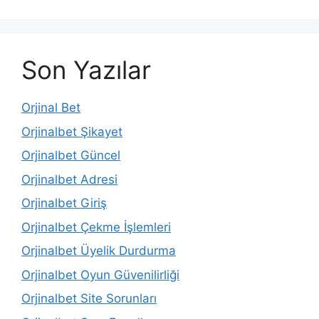
Son Yazılar
Orjinal Bet
Orjinalbet Şikayet
Orjinalbet Güncel
Orjinalbet Adresi
Orjinalbet Giriş
Orjinalbet Çekme İşlemleri
Orjinalbet Üyelik Durdurma
Orjinalbet Oyun Güvenilirliği
Orjinalbet Site Sorunları