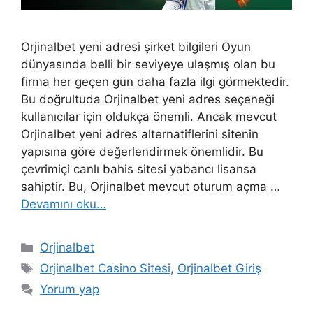
Orjinalbet yeni adresi şirket bilgileri Oyun
dünyasında belli bir seviyeye ulaşmış olan bu
firma her geçen gün daha fazla ilgi görmektedir.
Bu doğrultuda Orjinalbet yeni adres seçeneği
kullanıcılar için oldukça önemli. Ancak mevcut
Orjinalbet yeni adres alternatiflerini sitenin
yapısına göre değerlendirmek önemlidir. Bu
çevrimiçi canlı bahis sitesi yabancı lisansa
sahiptir. Bu, Orjinalbet mevcut oturum açma …
Devamını oku…
Kategoriler
Orjinalbet
Etiketler
Orjinalbet Casino Sitesi
,
Orjinalbet Giriş
Yorum yap