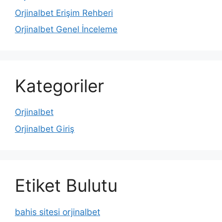
Orjinalbet Erişim Rehberi
Orjinalbet Genel İnceleme
Kategoriler
Orjinalbet
Orjinalbet Giriş
Etiket Bulutu
bahis sitesi orjinalbet