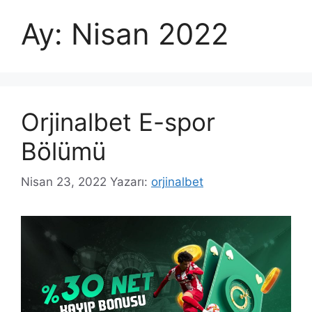
Ay:
Nisan 2022
Orjinalbet E-spor
Bölümü
Nisan 23, 2022
Yazarı:
orjinalbet