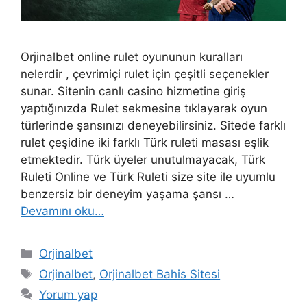
Orjinalbet online rulet oyununun kuralları
nelerdir , çevrimiçi rulet için çeşitli seçenekler
sunar. Sitenin canlı casino hizmetine giriş
yaptığınızda Rulet sekmesine tıklayarak oyun
türlerinde şansınızı deneyebilirsiniz. Sitede farklı
rulet çeşidine iki farklı Türk ruleti masası eşlik
etmektedir. Türk üyeler unutulmayacak, Türk
Ruleti Online ve Türk Ruleti size site ile uyumlu
benzersiz bir deneyim yaşama şansı …
Devamını oku…
Kategoriler
Orjinalbet
Etiketler
Orjinalbet
,
Orjinalbet Bahis Sitesi
Yorum yap