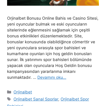
Orjinalbet Bonusu Online Bahis ve Casino Sitesi,
yeni oyuncular bulmak ve eski oyuncuların
sitelerinde eğlenmesini sağlamak için çeşitli
bonus etkinlikleri düzenlemektedir. Site,
bonuslar konusunda olabildiğince cömerttir ve
yeni oyunculara sırasıyla spor bahisleri ve
kumarhane oyunları için hoş geldin bonusları
sunar. İlk yatırımını spor bahisleri bölümünde
yapacak olan oyunculara Hoş Geldin bonusu
kampanyasından yararlanma imkanı
sunmaktadır. …
Devamını oku…
Kategoriler
Orjinalbet
Etiketler
Orjinalbet Sanal Sporlar
,
Orjinalbet Spor