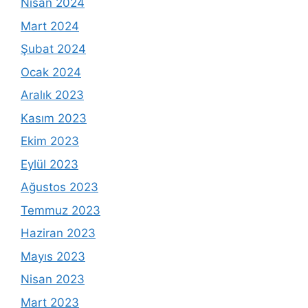
Nisan 2024
Mart 2024
Şubat 2024
Ocak 2024
Aralık 2023
Kasım 2023
Ekim 2023
Eylül 2023
Ağustos 2023
Temmuz 2023
Haziran 2023
Mayıs 2023
Nisan 2023
Mart 2023