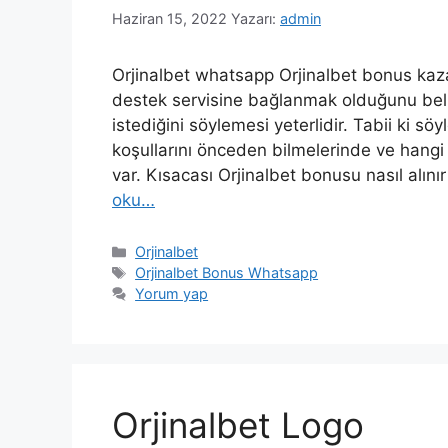
Haziran 15, 2022
Yazarı:
admin
Orjinalbet whatsapp Orjinalbet bonus kaza
destek servisine bağlanmak olduğunu belir
istediğini söylemesi yeterlidir. Tabii ki sö
koşullarını önceden bilmelerinde ve hangi
var. Kısacası Orjinalbet bonusu nasıl alın
oku…
Kategoriler
Orjinalbet
Etiketler
Orjinalbet Bonus Whatsapp
Yorum yap
Orjinalbet Logo