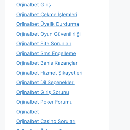
Orjinalbet Giriş
Orjinalbet Çekme İşlemleri
Orjinalbet Üyelik Durdurma
Orjinalbet Oyun Güvenilirliği
Orjinalbet Site Sorunları
Orjinalbet Sms Engelleme
Orjinalbet Bahis Kazançları
Orjinalbet Hizmet Şikayetleri
Orjinalbet Dil Seçenekleri
Orjinalbet Giriş Sorunu
Orjinalbet Poker Forumu
Orjinalbet
Orjinalbet Casino Soruları