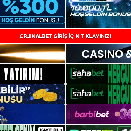
ORJINALBET GİRİŞ İÇİN TIKLAYINIZ!