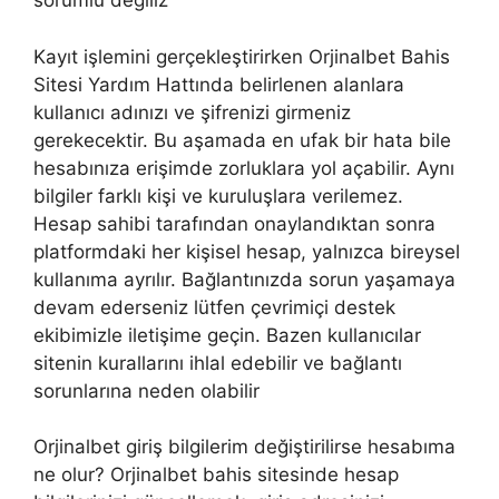
sorumlu değiliz
Kayıt işlemini gerçekleştirirken Orjinalbet Bahis
Sitesi Yardım Hattında belirlenen alanlara
kullanıcı adınızı ve şifrenizi girmeniz
gerekecektir. Bu aşamada en ufak bir hata bile
hesabınıza erişimde zorluklara yol açabilir. Aynı
bilgiler farklı kişi ve kuruluşlara verilemez.
Hesap sahibi tarafından onaylandıktan sonra
platformdaki her kişisel hesap, yalnızca bireysel
kullanıma ayrılır. Bağlantınızda sorun yaşamaya
devam ederseniz lütfen çevrimiçi destek
ekibimizle iletişime geçin. Bazen kullanıcılar
sitenin kurallarını ihlal edebilir ve bağlantı
sorunlarına neden olabilir
Orjinalbet giriş bilgilerim değiştirilirse hesabıma
ne olur? Orjinalbet bahis sitesinde hesap