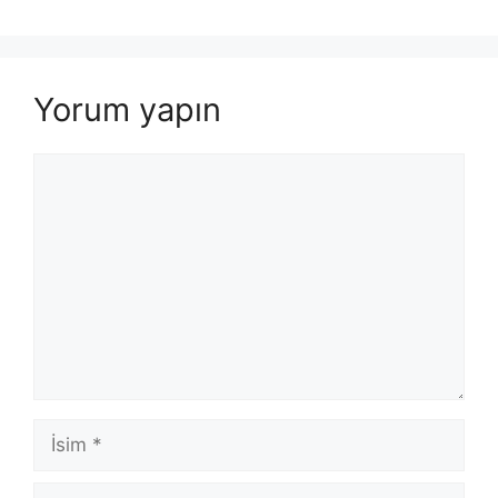
Yorum yapın
Yorum
İsim
E-