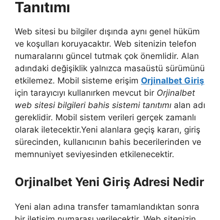
Tanıtımı
Web sitesi bu bilgiler dışında aynı genel hüküm
ve koşulları koruyacaktır. Web sitenizin telefon
numaralarını güncel tutmak çok önemlidir. Alan
adındaki değişiklik yalnızca masaüstü sürümünü
etkilemez. Mobil sisteme erişim
Orjinalbet Giriş
için tarayıcıyı kullanırken mevcut bir
Orjinalbet
web sitesi bilgileri bahis sistemi tanıtımı
alan adı
gereklidir. Mobil sistem verileri gerçek zamanlı
olarak iletecektir.Yeni alanlara geçiş kararı, giriş
sürecinden, kullanıcının bahis becerilerinden ve
memnuniyet seviyesinden etkilenecektir.
Orjinalbet Yeni Giriş Adresi Nedir
Yeni alan adına transfer tamamlandıktan sonra
bir iletişim numarası verilecektir. Web sitenizin