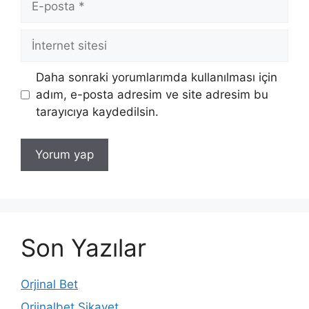
posta
İnternet
sitesi
Daha sonraki yorumlarımda kullanılması için
adım, e-posta adresim ve site adresim bu
tarayıcıya kaydedilsin.
Son Yazılar
Orjinal Bet
Orjinalbet Şikayet