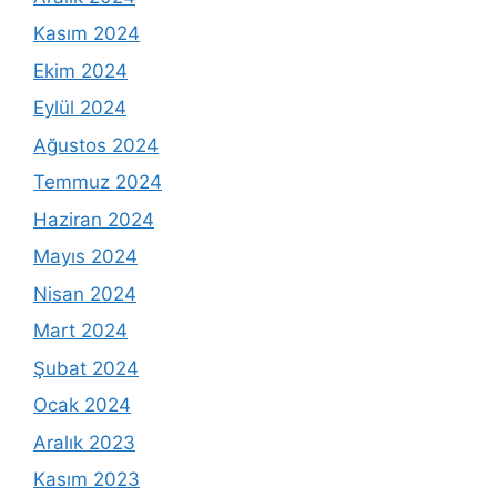
Kasım 2024
Ekim 2024
Eylül 2024
Ağustos 2024
Temmuz 2024
Haziran 2024
Mayıs 2024
Nisan 2024
Mart 2024
Şubat 2024
Ocak 2024
Aralık 2023
Kasım 2023