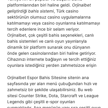
platformlarından biri haline geldi.
Orjinalbet
geliştirdiği bahis sistemi
, Türk casino
sektörünün olumsuz casino uygulamalarına
katılmamayı veya casino oyunlarına katılmamayı
tercih edenlere ince bir selam veriyor.
Orjinalbet, çok çeşitli bahis seçenekleri, canlı
bahis sistemleri ve canlı oyun yayınlarıyla
dinamik bir platform sunarak onu dünyanın
önde gelen casinolarından biri haline getiriyor.
Cihazınızı internete bağlayın ve tercih ettiğiniz
oyunlara istediğiniz yerden zahmetsizce erişin
Orjinalbet Espor Bahis Sitesine sitenin ana
sayfasında yer alan menü çubuğundan hızlı ve
zahmetsiz bir şekilde ulaşabilirsiniz. Bu web
sitesi Counter Strike, Dota, Starcraft ve League
Legends gibi çeşitli e-spor oyunları
sunmaktadır. Ana menünün yanı sıra çeşitli oyun