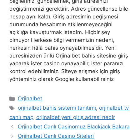
bilgilerinizi güncellemek, giriş adresinizi
değiştirmenizi gerektirir. Adres güncellense bile
hesap aynı kaldı. Giriş adresimin değişmesi
durumunda hesabımın etkilenmeyeceğini
açıklığa kavuşturmak istedim. Hiçbir şey
olmuyor Herkese bilgi vermemizin nedeni,
herkesin hâlâ bahis oynayabilmesidir. Yeni
adresinizden ünlü Orjinalbet bahis sitesine giriş
yaparak ister casino oynayabilir, ister paranızı
kontrol edebilirsiniz. Siteye erişmek için giriş
yönteminiz olarak Googleı kullanabilirsiniz
Kategoriler
Orjinalbet
Etiketler
orjinalbet bahis sistemi tanıtımı
,
orjinalbet tv
canlı maç
,
orjinalbet yeni giriş adresi nedir
Yazı
Orjinalbet Canlı Casinomuz Blackjack Bakara
dolaşımı
Orjinalbet Canlı Casino Siteleri