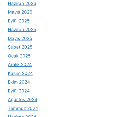
Haziran 2026
Mayıs 2026
Eylül 2025
Haziran 2025
Mayıs 2025
Şubat 2025
Ocak 2025
Aralık 2024
Kasım 2024
Ekim 2024
Eylül 2024
Ağustos 2024
Temmuz 2024