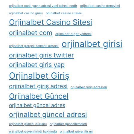
orjinalbet canlı yayın adresi yeni adresi nedir
orjinalbet casino deneyimi
orjinalbet casino girişi
orjinalbet casino siteleri
Orjinalbet Casino Sitesi
orjinalbet com
orjinalbet diğer yöntemi
orjinalbet girisi
orjinalbet gerçek zamanlı destek
orjinalbet giris twitter
orjinalbet giris yap
Orjinalbet Giriş
orjinalbet giriş adresi
orjinalbet giriş adresleri
Orjinalbet Güncel
orjinalbet güncel adres
orjinalbet güncel adresi
orjinalbet güncel durumu
orjinalbet güncellemeleri
orjinalbet güvenilirliği hakkında
orjinalbet güvenilir mi