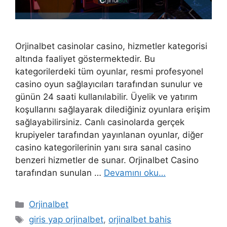
Orjinalbet casinolar casino, hizmetler kategorisi
altında faaliyet göstermektedir. Bu
kategorilerdeki tüm oyunlar, resmi profesyonel
casino oyun sağlayıcıları tarafından sunulur ve
günün 24 saati kullanılabilir. Üyelik ve yatırım
koşullarını sağlayarak dilediğiniz oyunlara erişim
sağlayabilirsiniz. Canlı casinolarda gerçek
krupiyeler tarafından yayınlanan oyunlar, diğer
casino kategorilerinin yanı sıra sanal casino
benzeri hizmetler de sunar. Orjinalbet Casino
tarafından sunulan …
Devamını oku…
Kategoriler
Orjinalbet
Etiketler
giris yap orjinalbet
,
orjinalbet bahis