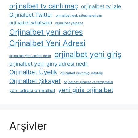
orjinalbet tv canlı maç
orjinalbet tv izle
Orjinalbet Twitter
orjinalbet web sitesine erişim
orjinalbet whatsapp
orjinalbet yelpaze
Orjinalbet yeni adres
Orjinalbet Yeni Adresi
orjinalbet yeni giriş
orjinalbet yeni adresi nedir
orjinalbet yeni giriş adresi nedir
Orjinalbet Üyelik
orjinalbet çevrimiçi desteği
Orjinalbet Şikayet
orjinalbet şikayet ve tartışmalar
yeni giris orjinalbet
yeni adresi orjinalbet
Arşivler