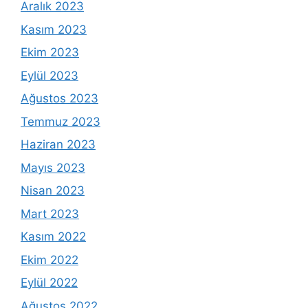
Aralık 2023
Kasım 2023
Ekim 2023
Eylül 2023
Ağustos 2023
Temmuz 2023
Haziran 2023
Mayıs 2023
Nisan 2023
Mart 2023
Kasım 2022
Ekim 2022
Eylül 2022
Ağustos 2022