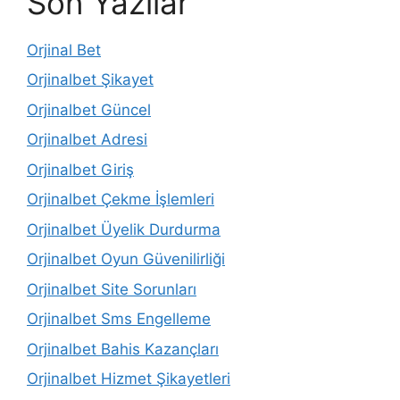
Son Yazılar
Orjinal Bet
Orjinalbet Şikayet
Orjinalbet Güncel
Orjinalbet Adresi
Orjinalbet Giriş
Orjinalbet Çekme İşlemleri
Orjinalbet Üyelik Durdurma
Orjinalbet Oyun Güvenilirliği
Orjinalbet Site Sorunları
Orjinalbet Sms Engelleme
Orjinalbet Bahis Kazançları
Orjinalbet Hizmet Şikayetleri