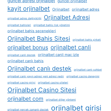
güncel adresi orjinalbet
güncel orjinalbet
kayit orjinalbet
Orjinalbet
orjinalbet adres
Orjinalbet Adresi
orjinalbet adres değişikliği
orjinalbet bahisleri
orjinalbet bahis risk yönetimi
orjinalbet bahis seçenekleri
Orjinalbet Bahis Sitesi
orjinalbet bahis şirketi
orjinalbet canli
orjinalbet bonus
orjinalbet canli maç izle
orjinalbet canli destek
orjinalbet canlı bahis
Orjinalbet canlı destek
orjinalbet canlı sohbet
orjinalbet canlı yayın adresi yeni adresi nedir
orjinalbet casino deneyimi
orjinalbet casino girişi
orjinalbet casino siteleri
Orjinalbet Casino Sitesi
orjinalbet com
orjinalbet diğer yöntemi
orjinalbet girisi
orjinalbet gerçek zamanlı destek