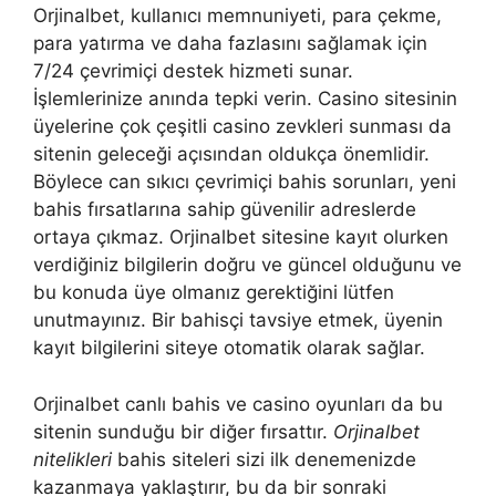
Orjinalbet, kullanıcı memnuniyeti, para çekme,
para yatırma ve daha fazlasını sağlamak için
7/24 çevrimiçi destek hizmeti sunar.
İşlemlerinize anında tepki verin. Casino sitesinin
üyelerine çok çeşitli casino zevkleri sunması da
sitenin geleceği açısından oldukça önemlidir.
Böylece can sıkıcı çevrimiçi bahis sorunları, yeni
bahis fırsatlarına sahip güvenilir adreslerde
ortaya çıkmaz. Orjinalbet sitesine kayıt olurken
verdiğiniz bilgilerin doğru ve güncel olduğunu ve
bu konuda üye olmanız gerektiğini lütfen
unutmayınız. Bir bahisçi tavsiye etmek, üyenin
kayıt bilgilerini siteye otomatik olarak sağlar.
Orjinalbet canlı bahis ve casino oyunları da bu
sitenin sunduğu bir diğer fırsattır.
Orjinalbet
nitelikleri
bahis siteleri sizi ilk denemenizde
kazanmaya yaklaştırır, bu da bir sonraki