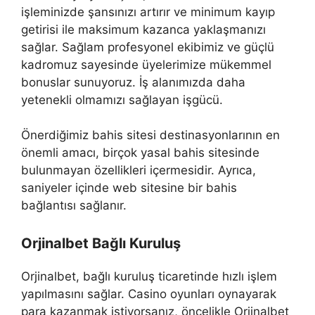
işleminizde şansınızı artırır ve minimum kayıp
getirisi ile maksimum kazanca yaklaşmanızı
sağlar. Sağlam profesyonel ekibimiz ve güçlü
kadromuz sayesinde üyelerimize mükemmel
bonuslar sunuyoruz. İş alanımızda daha
yetenekli olmamızı sağlayan işgücü.
Önerdiğimiz bahis sitesi destinasyonlarının en
önemli amacı, birçok yasal bahis sitesinde
bulunmayan özellikleri içermesidir. Ayrıca,
saniyeler içinde web sitesine bir bahis
bağlantısı sağlanır.
Orjinalbet Bağlı Kuruluş
Orjinalbet, bağlı kuruluş ticaretinde hızlı işlem
yapılmasını sağlar. Casino oyunları oynayarak
para kazanmak istiyorsanız, öncelikle Orjinalbet