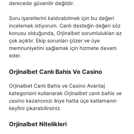
derecede güvenilir değildir.
Soru işaretlerini kaldırabilmek için bu değeri
incelemek istiyorum. Canlı desteğin değeri söz
konusu olduğunda, Orjinalbet sorumlulukları az
çok açıktır. Ekip sorunları çözer ve üye
memnuniyetini sağlamak için hizmete devam
eder.
Orjinalbet Canlı Bahis Ve Casino
Orjinalbet Canlı Bahis ve Casino Avantaj
kategorisini kullanarak
Orjinalbet canlı bahis ve
casino
kazancınızı ikiye hatta üçe katlamanın
keyfini çıkarabilirsiniz.
Orjinalbet Nitelikleri