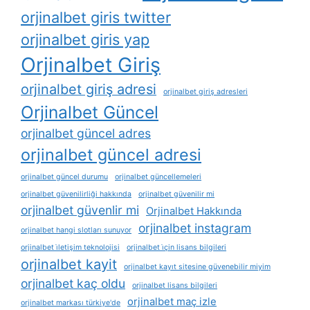
orjinalbet giris twitter
orjinalbet giris yap
Orjinalbet Giriş
orjinalbet giriş adresi
orjinalbet giriş adresleri
Orjinalbet Güncel
orjinalbet güncel adres
orjinalbet güncel adresi
orjinalbet güncel durumu
orjinalbet güncellemeleri
orjinalbet güvenilirliği hakkında
orjinalbet güvenilir mi
orjinalbet güvenlir mi
Orjinalbet Hakkında
orjinalbet instagram
orjinalbet hangi slotları sunuyor
orjinalbet i̇letişim teknolojisi
orjinalbet i̇çin lisans bilgileri
orjinalbet kayit
orjinalbet kayıt sitesine güvenebilir miyim
orjinalbet kaç oldu
orjinalbet lisans bilgileri
orjinalbet maç izle
orjinalbet markası türkiye'de