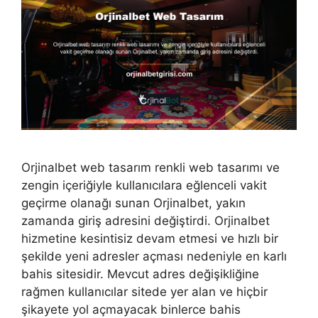
Orjinalbet web tasarım renkli web tasarımı ve
zengin içeriğiyle kullanıcılara eğlenceli vakit
geçirme olanağı sunan Orjinalbet, yakın
zamanda giriş adresini değiştirdi. Orjinalbet
hizmetine kesintisiz devam etmesi ve hızlı bir
şekilde yeni adresler açması nedeniyle en karlı
bahis sitesidir. Mevcut adres değişikliğine
rağmen kullanıcılar sitede yer alan ve hiçbir
şikayete yol açmayacak binlerce bahis