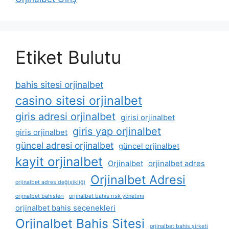
Etiket Bulutu
bahis sitesi orjinalbet
casino sitesi orjinalbet
giris adresi orjinalbet
girisi orjinalbet
giris yap orjinalbet
giris orjinalbet
güncel adresi orjinalbet
güncel orjinalbet
kayit orjinalbet
Orjinalbet
orjinalbet adres
Orjinalbet Adresi
orjinalbet adres değişikliği
orjinalbet bahisleri
orjinalbet bahis risk yönetimi
orjinalbet bahis seçenekleri
Orjinalbet Bahis Sitesi
orjinalbet bahis şirketi