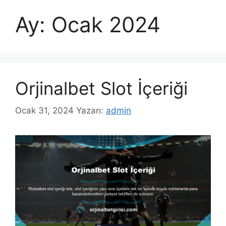
Ay:
Ocak 2024
Orjinalbet Slot İçeriği
Ocak 31, 2024
Yazarı:
admin