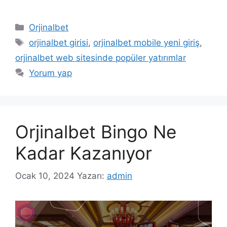
Kategoriler
Orjinalbet
Etiketler
orjinalbet girisi
,
orjinalbet mobile yeni giriş
,
orjinalbet web sitesinde popüler yatırımlar
Yorum yap
Orjinalbet Bingo Ne
Kadar Kazanıyor
Ocak 10, 2024
Yazarı:
admin