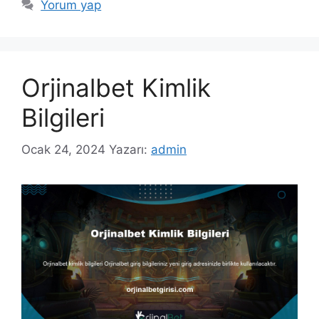
Yorum yap
Orjinalbet Kimlik
Bilgileri
Ocak 24, 2024
Yazarı:
admin