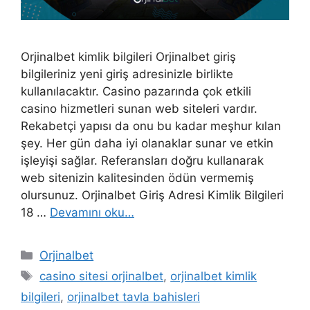
Orjinalbet kimlik bilgileri Orjinalbet giriş
bilgileriniz yeni giriş adresinizle birlikte
kullanılacaktır. Casino pazarında çok etkili
casino hizmetleri sunan web siteleri vardır.
Rekabetçi yapısı da onu bu kadar meşhur kılan
şey. Her gün daha iyi olanaklar sunar ve etkin
işleyişi sağlar. Referansları doğru kullanarak
web sitenizin kalitesinden ödün vermemiş
olursunuz. Orjinalbet Giriş Adresi Kimlik Bilgileri
18 …
Devamını oku…
Kategoriler
Orjinalbet
Etiketler
casino sitesi orjinalbet
,
orjinalbet kimlik
bilgileri
,
orjinalbet tavla bahisleri