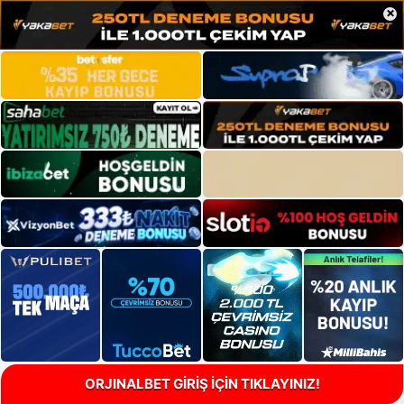
×
ORJINALBET GİRİŞ İÇİN TIKLAYINIZ!