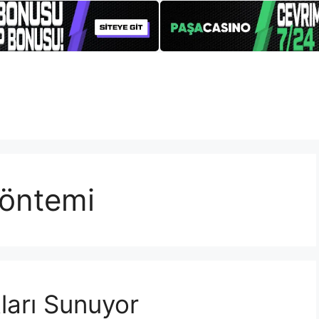
yöntemi
tları Sunuyor