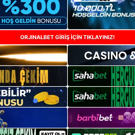
ORJINALBET GİRİŞ İÇİN TIKLAYINIZ!