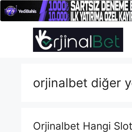
İçeriğe
atla
orjinalbet diğer 
Orjinalbet Hangi Slo