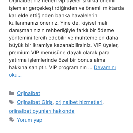
Orjinalbet hizmetleri vip üyeler sıklıkla önemli
işlemler gerçekleştirdiğinden ve önemli miktarda
kar elde ettiğinden banka havalelerini
kullanmanızı öneririz. Yine de, kişisel mali
danışmanınızın rehberliğiyle farklı bir ödeme
yöntemini tercih edebilir ve muhtemelen daha
büyük bir ikramiye kazanabilirsiniz. VIP üyeler,
premium VIP menüsüne dayalı olarak para
yatırma işlemlerinde özel bir bonus alma
hakkına sahiptir. VIP programının …
Devamını
oku…
Kategoriler
Orjinalbet
Etiketler
Orjinalbet Giriş
,
orjinalbet hizmetleri
,
orjinalbet oyunları hakkında
Yorum yap