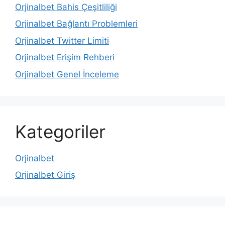
Orjinalbet Bahis Çeşitliliği
Orjinalbet Bağlantı Problemleri
Orjinalbet Twitter Limiti
Orjinalbet Erişim Rehberi
Orjinalbet Genel İnceleme
Kategoriler
Orjinalbet
Orjinalbet Giriş