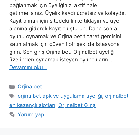
bağlanmak için üyeliğinizi aktif hale
getirmelisiniz. Üyelik kaydı ücretsiz ve kolaydır.
Kayıt olmak için sitedeki linke tıklayın ve üye
alanına giderek kayıt oluşturun. Daha sonra
oyunu oynamak ve Orjinalbet ticaret gemisini
satın almak için güvenli bir şekilde istasyona
girin. Son giriş Orjinalbet. Orjinalbet üyeliği
üzerinden oynamak isteyen oyuncuların …
Devamını oku…
Kategoriler
Orjinalbet
Etiketler
orjinalbet apk ve uygulama üyeliği
,
orjinalbet
en kazançlı slotları
,
Orjinalbet Giriş
Yorum yap