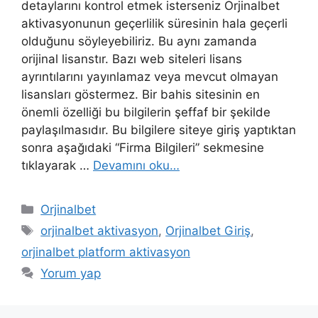
detaylarını kontrol etmek isterseniz Orjinalbet
aktivasyonunun geçerlilik süresinin hala geçerli
olduğunu söyleyebiliriz. Bu aynı zamanda
orijinal lisanstır. Bazı web siteleri lisans
ayrıntılarını yayınlamaz veya mevcut olmayan
lisansları göstermez. Bir bahis sitesinin en
önemli özelliği bu bilgilerin şeffaf bir şekilde
paylaşılmasıdır. Bu bilgilere siteye giriş yaptıktan
sonra aşağıdaki “Firma Bilgileri” sekmesine
tıklayarak …
Devamını oku…
Kategoriler
Orjinalbet
Etiketler
orjinalbet aktivasyon
,
Orjinalbet Giriş
,
orjinalbet platform aktivasyon
Yorum yap