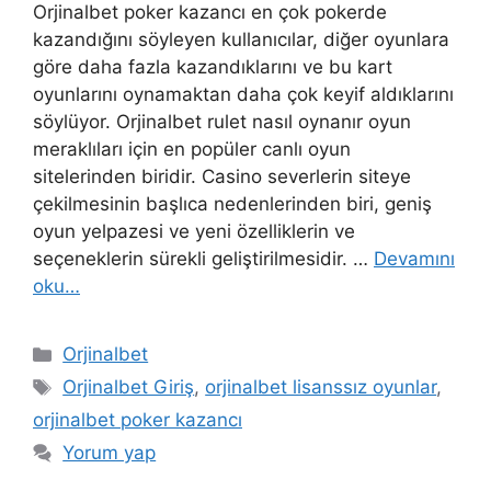
Orjinalbet poker kazancı en çok pokerde
kazandığını söyleyen kullanıcılar, diğer oyunlara
göre daha fazla kazandıklarını ve bu kart
oyunlarını oynamaktan daha çok keyif aldıklarını
söylüyor. Orjinalbet rulet nasıl oynanır oyun
meraklıları için en popüler canlı oyun
sitelerinden biridir. Casino severlerin siteye
çekilmesinin başlıca nedenlerinden biri, geniş
oyun yelpazesi ve yeni özelliklerin ve
seçeneklerin sürekli geliştirilmesidir. …
Devamını
oku…
Kategoriler
Orjinalbet
Etiketler
Orjinalbet Giriş
,
orjinalbet lisanssız oyunlar
,
orjinalbet poker kazancı
Yorum yap