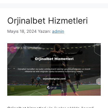
Orjinalbet Hizmetleri
Mayıs 18, 2024
Yazarı:
admin