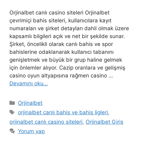
Orjinalbet canlı casino siteleri Orjinalbet
çevrimiçi bahis siteleri, kullanıcılara kayıt
numaraları ve şirket detayları dahil olmak üzere
kapsamlı bilgileri açık ve net bir şekilde sunar.
Şirket, öncelikli olarak canlı bahis ve spor
bahislerine odaklanarak kullanıcı tabanını
genişletmek ve büyük bir grup haline gelmek
için önlemler alıyor. Cazip oranlara ve gelişmiş
casino oyun altyapısına rağmen casino …
Devamını oku…
Kategoriler
Orjinalbet
Etiketler
orjinalbet canlı bahis ve bahis ligleri
,
orjinalbet canlı casino siteleri
,
Orjinalbet Giriş
Yorum yap