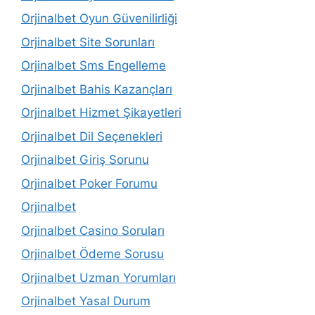
Orjinalbet Oyun Güvenilirliği
Orjinalbet Site Sorunları
Orjinalbet Sms Engelleme
Orjinalbet Bahis Kazançları
Orjinalbet Hizmet Şikayetleri
Orjinalbet Dil Seçenekleri
Orjinalbet Giriş Sorunu
Orjinalbet Poker Forumu
Orjinalbet
Orjinalbet Casino Soruları
Orjinalbet Ödeme Sorusu
Orjinalbet Uzman Yorumları
Orjinalbet Yasal Durum