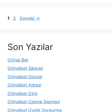
Yazı
Sayfa
Sayfa
1
2
Sonraki
→
dolaşımı
Son Yazılar
Orjinal Bet
Orjinalbet Şikayet
Orjinalbet Güncel
Orjinalbet Adresi
Orjinalbet Giriş
Orjinalbet Çekme İşlemleri
Orjinalbet Üyelik Durdurma