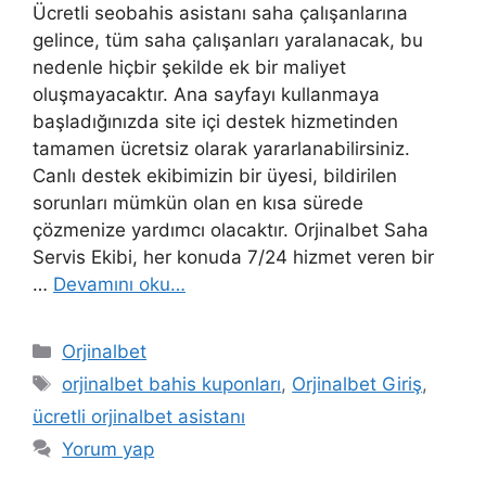
Ücretli seobahis asistanı saha çalışanlarına
gelince, tüm saha çalışanları yaralanacak, bu
nedenle hiçbir şekilde ek bir maliyet
oluşmayacaktır. Ana sayfayı kullanmaya
başladığınızda site içi destek hizmetinden
tamamen ücretsiz olarak yararlanabilirsiniz.
Canlı destek ekibimizin bir üyesi, bildirilen
sorunları mümkün olan en kısa sürede
çözmenize yardımcı olacaktır. Orjinalbet Saha
Servis Ekibi, her konuda 7/24 hizmet veren bir
…
Devamını oku…
Kategoriler
Orjinalbet
Etiketler
orjinalbet bahis kuponları
,
Orjinalbet Giriş
,
ücretli orjinalbet asistanı
Yorum yap