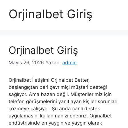
Orjinalbet Giriş
Orjinalbet Giriş
Mayıs 26, 2026
Yazarı:
admin
Orjinalbet İletişimi Orjinalbet Better,
başlangıçtan beri çevrimiçi müşteri desteği
sağlıyor. Ama bazen değil. Müşterilerimiz için
telefon görüşmelerini yanıtlayan kişiler sorunları
çözmeye çalışıyor. Şu anda canlı destek
uygulamasını kullanmanızı öneririz. Orjinalbet
endüstrisinde en yaygın ve yaygın olarak