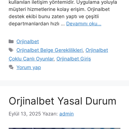
kullanılan iletişim yöntemidir. Uygulama yoluyla
müşteri hizmetlerine kolay erişim. Orjinalbet
destek ekibi bunu zaten yaptı ve çeşitli
departmanlardan hızlı …
Devamını oku…
Kategoriler
Orjinalbet
Etiketler
Orjinalbet Belge Gereklilikleri
,
Orjinalbet
Çoklu Canlı Oyunlar
,
Orjinalbet Giriş
Yorum yap
Orjinalbet Yasal Durum
Eylül 13, 2025
Yazarı:
admin