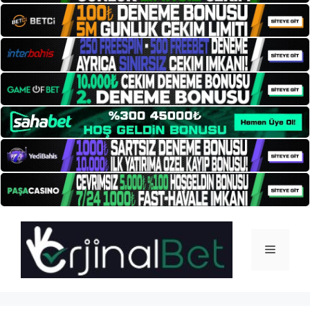
İçeriğe
atla
Menü