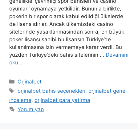
genellikle ‘çevrimiçi spor bahisleri ve casino
oyunları’ oynamaya yetkilidir. Bununla birlikte,
pokerin bir spor olarak kabul edildiği ülkelerde
de lisanslıdırlar. Ancak ülkemizdeki casino
sitelerinde yasaklanmasından sonra, en büyük
poker lisansı sahibi bu lisansın Türkiye’de
kullanılmasına izin vermemeye karar verdi. Bu
yüzden Türkiye’deki bahis sitelerinin …
Devamını
oku…
Kategoriler
Orjinalbet
Etiketler
orjinalbet bahis seçenekleri
,
orjinalbet genel
i̇nceleme
,
orjinalbet para yatirma
Yorum yap