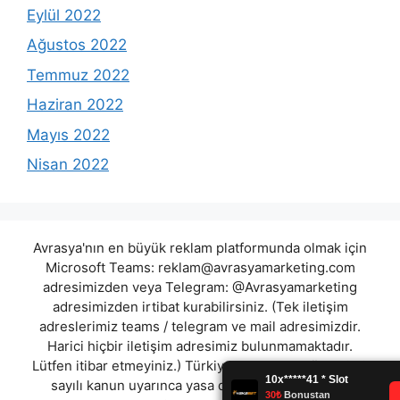
Eylül 2022
Ağustos 2022
Temmuz 2022
Haziran 2022
Mayıs 2022
Nisan 2022
Avrasya'nın en büyük reklam platformunda olmak için
Microsoft Teams:
reklam@avrasyamarketing.com
adresimizden veya Telegram: @Avrasyamarketing
adresimizden irtibat kurabilirsiniz. (Tek iletişim
adreslerimiz teams / telegram ve mail adresimizdir.
Harici hiçbir iletişim adresimiz bulunmamaktadır.
Lütfen itibar etmeyiniz.) Türkiye yasalarına göre 7258
sayılı kanun uyarınca yasa dışı bahis oynamanın