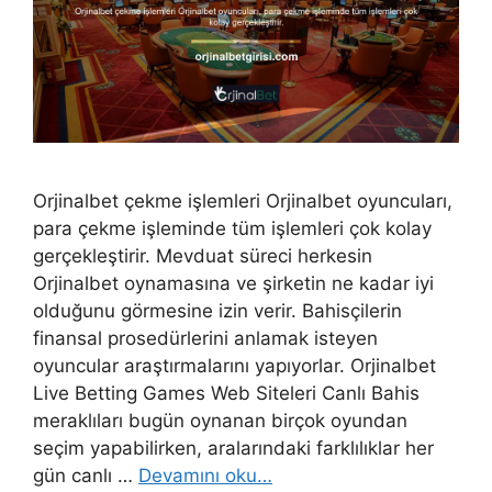
Orjinalbet çekme işlemleri Orjinalbet oyuncuları,
para çekme işleminde tüm işlemleri çok kolay
gerçekleştirir. Mevduat süreci herkesin
Orjinalbet oynamasına ve şirketin ne kadar iyi
olduğunu görmesine izin verir. Bahisçilerin
finansal prosedürlerini anlamak isteyen
oyuncular araştırmalarını yapıyorlar. Orjinalbet
Live Betting Games Web Siteleri Canlı Bahis
meraklıları bugün oynanan birçok oyundan
seçim yapabilirken, aralarındaki farklılıklar her
gün canlı …
Devamını oku…