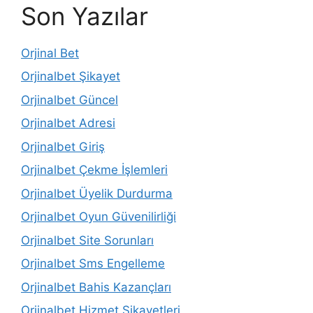
Son Yazılar
Orjinal Bet
Orjinalbet Şikayet
Orjinalbet Güncel
Orjinalbet Adresi
Orjinalbet Giriş
Orjinalbet Çekme İşlemleri
Orjinalbet Üyelik Durdurma
Orjinalbet Oyun Güvenilirliği
Orjinalbet Site Sorunları
Orjinalbet Sms Engelleme
Orjinalbet Bahis Kazançları
Orjinalbet Hizmet Şikayetleri