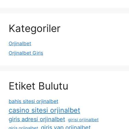
Kategoriler
Orjinalbet
Orjinalbet Giriş
Etiket Bulutu
bahis sitesi orjinalbet
casino sitesi orjinalbet
giris adresi orjinalbet
girisi orjinalbet
giris yap orjinalbet
giris orjinalbet