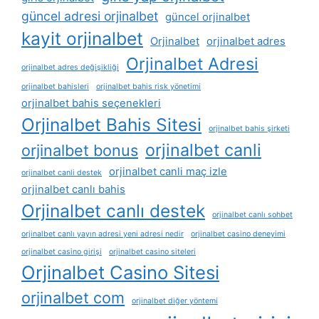
güncel adresi orjinalbet
güncel orjinalbet
kayit orjinalbet
Orjinalbet
orjinalbet adres
Orjinalbet Adresi
orjinalbet adres değişikliği
orjinalbet bahisleri
orjinalbet bahis risk yönetimi
orjinalbet bahis seçenekleri
Orjinalbet Bahis Sitesi
orjinalbet bahis şirketi
orjinalbet canli
orjinalbet bonus
orjinalbet canli maç izle
orjinalbet canli destek
orjinalbet canlı bahis
Orjinalbet canlı destek
orjinalbet canlı sohbet
orjinalbet canlı yayın adresi yeni adresi nedir
orjinalbet casino deneyimi
orjinalbet casino girişi
orjinalbet casino siteleri
Orjinalbet Casino Sitesi
orjinalbet com
orjinalbet diğer yöntemi