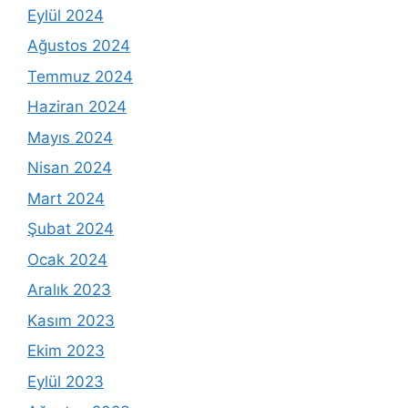
Eylül 2024
Ağustos 2024
Temmuz 2024
Haziran 2024
Mayıs 2024
Nisan 2024
Mart 2024
Şubat 2024
Ocak 2024
Aralık 2023
Kasım 2023
Ekim 2023
Eylül 2023