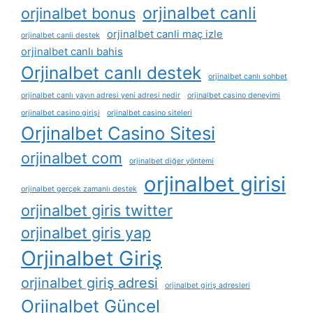
orjinalbet canli
orjinalbet bonus
orjinalbet canli maç izle
orjinalbet canli destek
orjinalbet canlı bahis
Orjinalbet canlı destek
orjinalbet canlı sohbet
orjinalbet canlı yayın adresi yeni adresi nedir
orjinalbet casino deneyimi
orjinalbet casino girişi
orjinalbet casino siteleri
Orjinalbet Casino Sitesi
orjinalbet com
orjinalbet diğer yöntemi
orjinalbet girisi
orjinalbet gerçek zamanlı destek
orjinalbet giris twitter
orjinalbet giris yap
Orjinalbet Giriş
orjinalbet giriş adresi
orjinalbet giriş adresleri
Orjinalbet Güncel