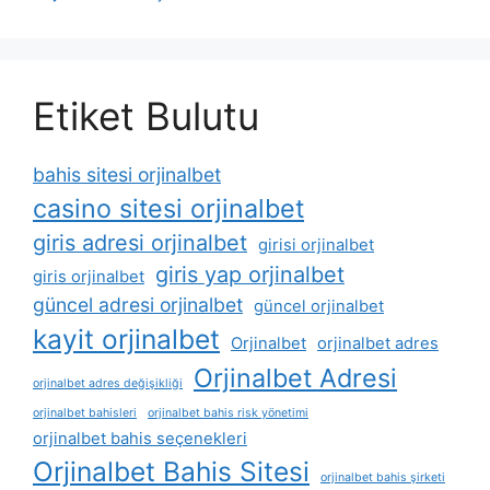
Etiket Bulutu
bahis sitesi orjinalbet
casino sitesi orjinalbet
giris adresi orjinalbet
girisi orjinalbet
giris yap orjinalbet
giris orjinalbet
güncel adresi orjinalbet
güncel orjinalbet
kayit orjinalbet
Orjinalbet
orjinalbet adres
Orjinalbet Adresi
orjinalbet adres değişikliği
orjinalbet bahisleri
orjinalbet bahis risk yönetimi
orjinalbet bahis seçenekleri
Orjinalbet Bahis Sitesi
orjinalbet bahis şirketi