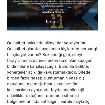
Orjinalbet hakkında şikayetler yapılıyor mu
Orjinalbet olarak tanımlanan kişilerden herhangi
bir şikayet var mı? Beklendiği gibi, siteyi
tarayıcılarımızda incelerken bazı olumsuz geri
bildirimlerle karşılaşacağız. Bununla birlikte,
yönergeler açıklığa kavuşturmaktadır. Sitede
birden fazla hesap oluşturmanın yasa dışı
olduğunu, avantajlı bonusların ise tüm
kullanıcıların aynı anda faydalanabileceği
etkinlikler olduğunu, durumun sitedeki
belgelerle anında iletildiğini, vurulmasıyla ilgili