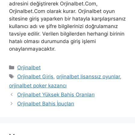
adresini değiştirerek Orjinalbet.Com,
Orjinalbet.Com olarak kurar. Orjinalbet oyun
sitesine giriş yaparken bir hatayla karşılaşırsanız
kullanıcı adı ve şifre bilgilerinizi doğrulamanız
tavsiye edilir. Verilen bilgilerden herhangi birinin
hatalı olması durumunda giriş işlemi
onaylanmayacaktır.
Kategoriler
Orjinalbet
Etiketler
Orjinalbet Giriş
,
orjinalbet lisanssız oyunlar
,
orjinalbet poker kazancı
Yazı
Orjinalbet Yüksek Bahis Oranları
dolaşımı
Orjinalbet Bahis İpuçları