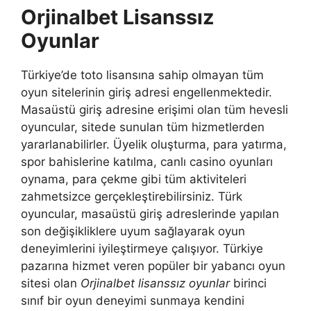
Orjinalbet Lisanssız
Oyunlar
Türkiye’de toto lisansına sahip olmayan tüm
oyun sitelerinin giriş adresi engellenmektedir.
Masaüstü giriş adresine erişimi olan tüm hevesli
oyuncular, sitede sunulan tüm hizmetlerden
yararlanabilirler. Üyelik oluşturma, para yatırma,
spor bahislerine katılma, canlı casino oyunları
oynama, para çekme gibi tüm aktiviteleri
zahmetsizce gerçekleştirebilirsiniz. Türk
oyuncular, masaüstü giriş adreslerinde yapılan
son değişikliklere uyum sağlayarak oyun
deneyimlerini iyileştirmeye çalışıyor. Türkiye
pazarına hizmet veren popüler bir yabancı oyun
sitesi olan
Orjinalbet lisanssız oyunlar
birinci
sınıf bir oyun deneyimi sunmaya kendini