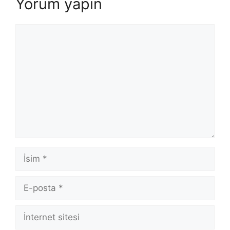
Yorum yapın
Yorum
İsim
E-
posta
İnternet
sitesi