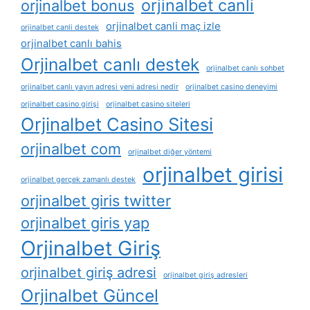
orjinalbet canli
orjinalbet bonus
orjinalbet canli maç izle
orjinalbet canli destek
orjinalbet canlı bahis
Orjinalbet canlı destek
orjinalbet canlı sohbet
orjinalbet canlı yayın adresi yeni adresi nedir
orjinalbet casino deneyimi
orjinalbet casino girişi
orjinalbet casino siteleri
Orjinalbet Casino Sitesi
orjinalbet com
orjinalbet diğer yöntemi
orjinalbet girisi
orjinalbet gerçek zamanlı destek
orjinalbet giris twitter
orjinalbet giris yap
Orjinalbet Giriş
orjinalbet giriş adresi
orjinalbet giriş adresleri
Orjinalbet Güncel