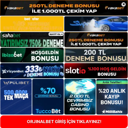
×
ORJINALBET GİRİŞ İÇİN TIKLAYINIZ!