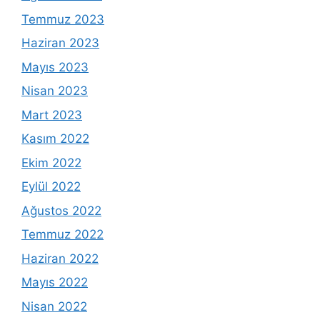
Temmuz 2023
Haziran 2023
Mayıs 2023
Nisan 2023
Mart 2023
Kasım 2022
Ekim 2022
Eylül 2022
Ağustos 2022
Temmuz 2022
Haziran 2022
Mayıs 2022
Nisan 2022