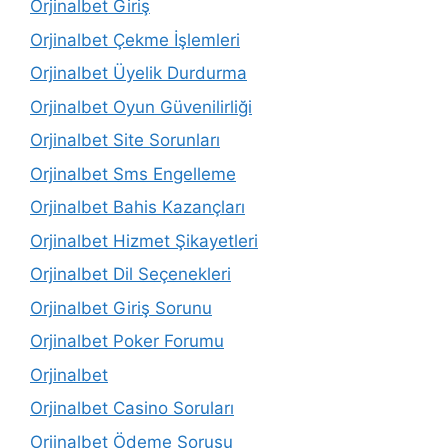
Orjinalbet Giriş
Orjinalbet Çekme İşlemleri
Orjinalbet Üyelik Durdurma
Orjinalbet Oyun Güvenilirliği
Orjinalbet Site Sorunları
Orjinalbet Sms Engelleme
Orjinalbet Bahis Kazançları
Orjinalbet Hizmet Şikayetleri
Orjinalbet Dil Seçenekleri
Orjinalbet Giriş Sorunu
Orjinalbet Poker Forumu
Orjinalbet
Orjinalbet Casino Soruları
Orjinalbet Ödeme Sorusu