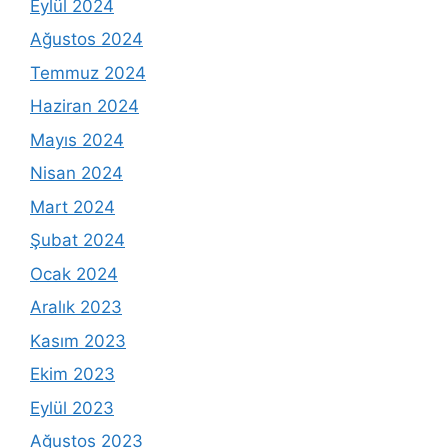
Eylül 2024
Ağustos 2024
Temmuz 2024
Haziran 2024
Mayıs 2024
Nisan 2024
Mart 2024
Şubat 2024
Ocak 2024
Aralık 2023
Kasım 2023
Ekim 2023
Eylül 2023
Ağustos 2023