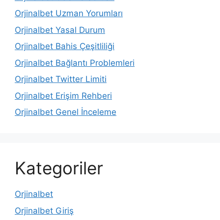
Orjinalbet Uzman Yorumları
Orjinalbet Yasal Durum
Orjinalbet Bahis Çeşitliliği
Orjinalbet Bağlantı Problemleri
Orjinalbet Twitter Limiti
Orjinalbet Erişim Rehberi
Orjinalbet Genel İnceleme
Kategoriler
Orjinalbet
Orjinalbet Giriş