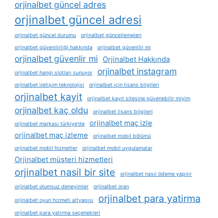
orjinalbet güncel adres
orjinalbet güncel adresi
orjinalbet güncel durumu
orjinalbet güncellemeleri
orjinalbet güvenilirliği hakkında
orjinalbet güvenilir mi
orjinalbet güvenlir mi
Orjinalbet Hakkında
orjinalbet instagram
orjinalbet hangi slotları sunuyor
orjinalbet i̇letişim teknolojisi
orjinalbet i̇çin lisans bilgileri
orjinalbet kayit
orjinalbet kayıt sitesine güvenebilir miyim
orjinalbet kaç oldu
orjinalbet lisans bilgileri
orjinalbet maç izle
orjinalbet markası türkiye'de
orjinalbet maç izleme
orjinalbet mobil bölümü
orjinalbet mobil hizmetler
orjinalbet mobil uygulamalar
Orjinalbet müşteri hizmetleri
orjinalbet nasil bir site
orjinalbet nasıl ödeme yapılır
orjinalbet olumsuz deneyimler
orjinalbet oran
orjinalbet para yatirma
orjinalbet oyun hizmeti altyapısı
orjinalbet para yatırma seçenekleri