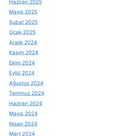
Haziran 2025
Mayıs 2025
Şubat 2025
Ocak 2025
Aralık 2024
Kasım 2024
Ekim 2024
Eylül 2024
Ağustos 2024
Temmuz 2024
Haziran 2024
Mayıs 2024
Nisan 2024
Mart 2024