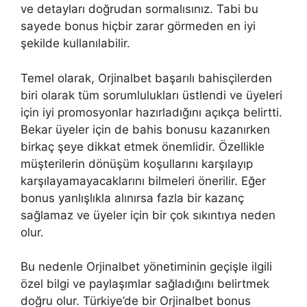
ve detayları doğrudan sormalısınız. Tabi bu
sayede bonus hiçbir zarar görmeden en iyi
şekilde kullanılabilir.
Temel olarak, Orjinalbet başarılı bahisçilerden
biri olarak tüm sorumlulukları üstlendi ve üyeleri
için iyi promosyonlar hazırladığını açıkça belirtti.
Bekar üyeler için de bahis bonusu kazanırken
birkaç şeye dikkat etmek önemlidir. Özellikle
müşterilerin dönüşüm koşullarını karşılayıp
karşılayamayacaklarını bilmeleri önerilir. Eğer
bonus yanlışlıkla alınırsa fazla bir kazanç
sağlamaz ve üyeler için bir çok sıkıntıya neden
olur.
Bu nedenle Orjinalbet yönetiminin geçişle ilgili
özel bilgi ve paylaşımlar sağladığını belirtmek
doğru olur. Türkiye’de bir Orjinalbet bonus