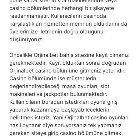
güne kadar sitenin slot makinelerinde veya
casino bölümlerinde herhangi bir şikayete
rastlanmamıştır. Kullanıcıların casinoda
karşılaştıkları hizmetten memnun olduklarını da
üyelerimize iletmenin doğru olduğunu
düşünüyoruz.
Öncelikle Orjinalbet bahis sitesine kayıt olmanız
gerekmektedir. Kayıt olduktan sonra doğrudan
Orjinalbet casino bölümüne gitmeniz yeterlidir.
Casino bölümünde ise müşterilerin
değerlendirebileceği masa oyunları, slot
makineleri ve jackpotlar bulunmaktadır.
Kullanıcıların buradan istedikleri oyuna giriş
yaparak kazanmaya başlayabileceklerini
belirtmek isteriz. Yani Orjinalbet casino oyunları
nasıl oynanır diye soruyorsanız tek yapmanız
gereken siteye girip casino bölümüne gitmek.