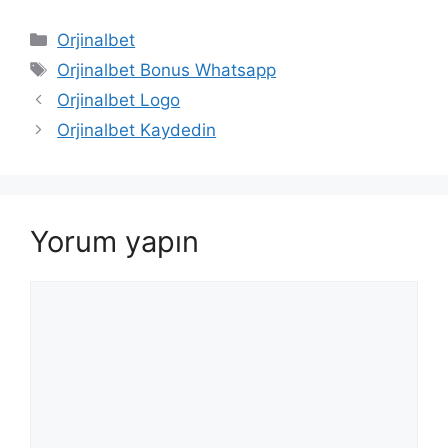
Kategoriler
Orjinalbet
Etiketler
Orjinalbet Bonus Whatsapp
Yazı
Orjinalbet Logo
dolaşımı
Orjinalbet Kaydedin
Yorum yapın
Yorum