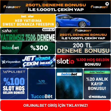
×
ORJINALBET GİRİŞ İÇİN TIKLAYINIZ!