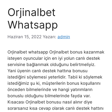
Orjinalbet
Whatsapp
Haziran 15, 2022
Yazarı:
admin
Orjinalbet whatsapp Orjinalbet bonus kazanmak
isteyen oyuncular için en iyi yolun canlı destek
servisine bağlanmak olduğunu belirtmeliyiz.
Yani üyenin canlı destek hattına bonusu
istediğini söylemesi yeterlidir. Tabii ki söylemek
istediğimiz şu ki, müşterilerin bonus koşullarını
önceden bilmelerinde ve hangi yatırımların
bonuslu olduğunu bilmelerinde fayda var.
Kısacası Orjinalbet bonusu nasıl alınır diye
sorarsanız kısa cevap olarak canlı destek hattını