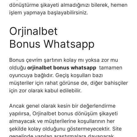
dönüştürme şikayeti almadığınızı bilerek, hemen
işlem yapmaya başlayabilirsiniz.
Orjinalbet
Bonus Whatsapp
Bonus çevrim şartının kolay mı yoksa zor mu
olduğu
orjinalbet bonus whatsapp
tamamen
oyuncuya bağlıdır. Geçiş koşulları bazı
müşteriler için rahat görünse de, diğer bahisçiler
için zor olarak kabul edilebilir.
Ancak genel olarak kesin bir değerlendirme
yapılırsa, Orjinalbet bonus dönüşüm şikayeti
almayacak ve müşterilerine koşullarının her
şekilde kolay olduğunu göstermeyecektir. Site
genelinde yapılan araştırmalara dayanarak,