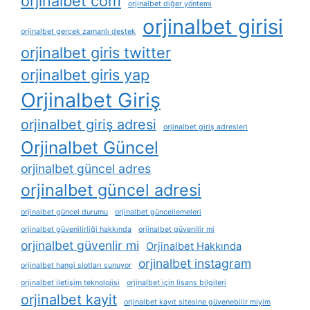
orjinalbet com
orjinalbet diğer yöntemi
orjinalbet girisi
orjinalbet gerçek zamanlı destek
orjinalbet giris twitter
orjinalbet giris yap
Orjinalbet Giriş
orjinalbet giriş adresi
orjinalbet giriş adresleri
Orjinalbet Güncel
orjinalbet güncel adres
orjinalbet güncel adresi
orjinalbet güncel durumu
orjinalbet güncellemeleri
orjinalbet güvenilirliği hakkında
orjinalbet güvenilir mi
orjinalbet güvenlir mi
Orjinalbet Hakkında
orjinalbet instagram
orjinalbet hangi slotları sunuyor
orjinalbet i̇letişim teknolojisi
orjinalbet i̇çin lisans bilgileri
orjinalbet kayit
orjinalbet kayıt sitesine güvenebilir miyim