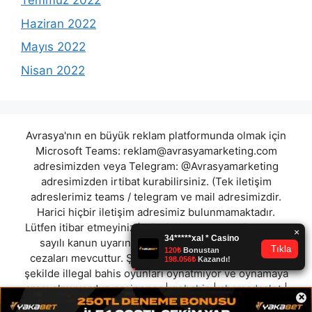
Temmuz 2022
Haziran 2022
Mayıs 2022
Nisan 2022
Avrasya'nın en büyük reklam platformunda olmak için
Microsoft Teams:
reklam@avrasyamarketing.com
adresimizden veya Telegram: @Avrasyamarketing
adresimizden irtibat kurabilirsiniz. (Tek iletişim
adreslerimiz teams / telegram ve mail adresimizdir.
Harici hiçbir iletişim adresimiz bulunmamaktadır.
Lütfen itibar etmeyiniz.) Türkiye yasalarına göre 7258
sayılı kanun uyarınca yasa dışı bahis oynamanın
cezaları mevcuttur. Şu an bulunduğunuz site hiç bir
şekilde illegal bahis oyunları oynatmıyor ve oynamaya
aracı olmuyordur.
casinoper
|
gobahis
|
chamadaslot
|
×
ekolbet
|
favorisen
|
başarıbet
|
betandyou
|
demirbet