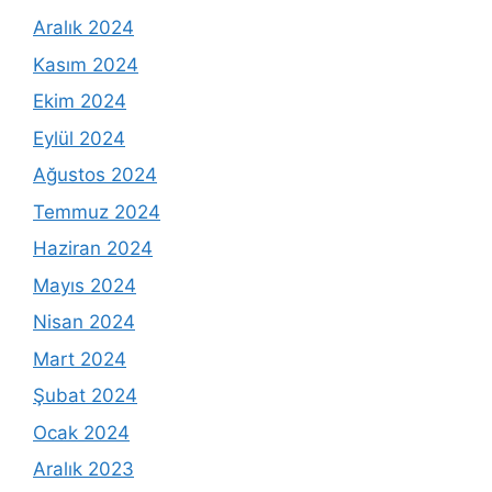
Aralık 2024
Kasım 2024
Ekim 2024
Eylül 2024
Ağustos 2024
Temmuz 2024
Haziran 2024
Mayıs 2024
Nisan 2024
Mart 2024
Şubat 2024
Ocak 2024
Aralık 2023