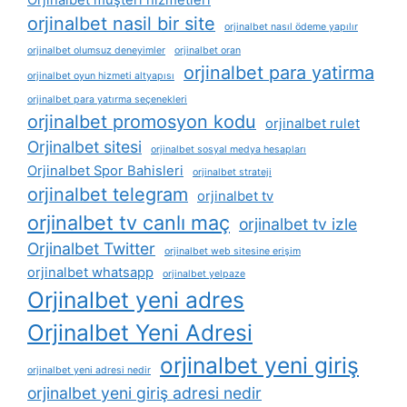
orjinalbet nasil bir site
orjinalbet nasıl ödeme yapılır
orjinalbet olumsuz deneyimler
orjinalbet oran
orjinalbet para yatirma
orjinalbet oyun hizmeti altyapısı
orjinalbet para yatırma seçenekleri
orjinalbet promosyon kodu
orjinalbet rulet
Orjinalbet sitesi
orjinalbet sosyal medya hesapları
Orjinalbet Spor Bahisleri
orjinalbet strateji
orjinalbet telegram
orjinalbet tv
orjinalbet tv canlı maç
orjinalbet tv izle
Orjinalbet Twitter
orjinalbet web sitesine erişim
orjinalbet whatsapp
orjinalbet yelpaze
Orjinalbet yeni adres
Orjinalbet Yeni Adresi
orjinalbet yeni giriş
orjinalbet yeni adresi nedir
orjinalbet yeni giriş adresi nedir