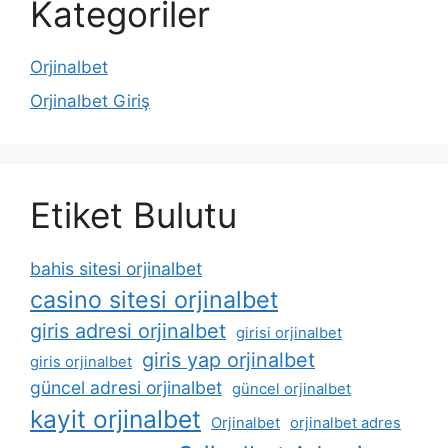
Kategoriler
Orjinalbet
Orjinalbet Giriş
Etiket Bulutu
bahis sitesi orjinalbet
casino sitesi orjinalbet
giris adresi orjinalbet
girisi orjinalbet
giris yap orjinalbet
giris orjinalbet
güncel adresi orjinalbet
güncel orjinalbet
kayit orjinalbet
Orjinalbet
orjinalbet adres