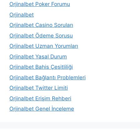
Orjinalbet Poker Forumu
Orjinalbet
Orjinalbet Casino Soruları
Orjinalbet Ödeme Sorusu
Orjinalbet Uzman Yorumları
Orjinalbet Yasal Durum
Orjinalbet Bahis Çeşitliliği
Orjinalbet Bağlantı Problemleri
Orjinalbet Twitter Limiti
Orjinalbet Erişim Rehberi
Orjinalbet Genel İnceleme