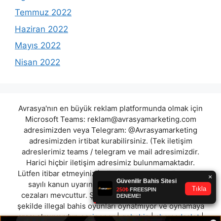
Temmuz 2022
Haziran 2022
Mayıs 2022
Nisan 2022
Avrasya'nın en büyük reklam platformunda olmak için
Microsoft Teams:
reklam@avrasyamarketing.com
adresimizden veya Telegram: @Avrasyamarketing
adresimizden irtibat kurabilirsiniz. (Tek iletişim
adreslerimiz teams / telegram ve mail adresimizdir.
Harici hiçbir iletişim adresimiz bulunmamaktadır.
Lütfen itibar etmeyiniz.) Türkiye yasalarına göre 7258
sayılı kanun uyarınca yasa dışı bahis oynamanın
cezaları mevcuttur. Şu an bulunduğunuz site hiç bir
şekilde illegal bahis oyunları oynatmıyor ve oynamaya
aracı olmuyordur.
casinoper
|
gobahis
|
chamadaslot
|