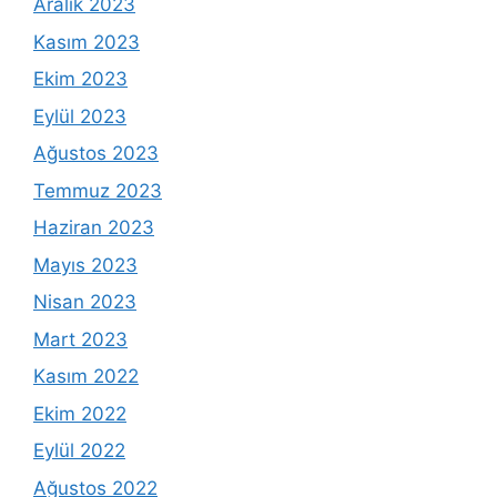
Aralık 2023
Kasım 2023
Ekim 2023
Eylül 2023
Ağustos 2023
Temmuz 2023
Haziran 2023
Mayıs 2023
Nisan 2023
Mart 2023
Kasım 2022
Ekim 2022
Eylül 2022
Ağustos 2022