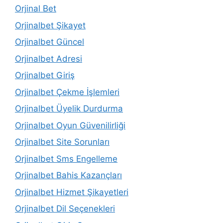
Orjinal Bet
Orjinalbet Şikayet
Orjinalbet Güncel
Orjinalbet Adresi
Orjinalbet Giriş
Orjinalbet Çekme İşlemleri
Orjinalbet Üyelik Durdurma
Orjinalbet Oyun Güvenilirliği
Orjinalbet Site Sorunları
Orjinalbet Sms Engelleme
Orjinalbet Bahis Kazançları
Orjinalbet Hizmet Şikayetleri
Orjinalbet Dil Seçenekleri