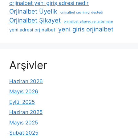
orjinalbet yeni giriş adresi nedir
Orjinalbet Üyelik
orjinalbet çevrimiçi desteği
Orjinalbet Şikayet
orjinalbet şikayet ve tartışmalar
yeni giris orjinalbet
yeni adresi orjinalbet
Arşivler
Haziran 2026
Mayıs 2026
Eylül 2025
Haziran 2025
Mayıs 2025
Şubat 2025