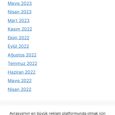
Mayıs 2023
Nisan 2023
Mart 2023
Kasım 2022
Ekim 2022
Eylül 2022
Ağustos 2022
Temmuz 2022
Haziran 2022
Mayıs 2022
Nisan 2022
Avrasya'nın en büyük reklam platformunda olmak için