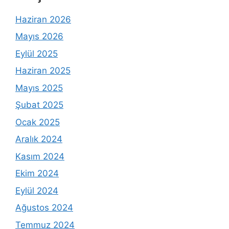
Haziran 2026
Mayıs 2026
Eylül 2025
Haziran 2025
Mayıs 2025
Şubat 2025
Ocak 2025
Aralık 2024
Kasım 2024
Ekim 2024
Eylül 2024
Ağustos 2024
Temmuz 2024