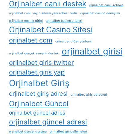
Orjinalbet canlı destek
orjinalbet canlı sohbet
orjinalbet canlı yayın adresi yeni adresi nedir
orjinalbet casino deneyimi
orjinalbet casino girişi
orjinalbet casino siteleri
Orjinalbet Casino Sitesi
orjinalbet com
orjinalbet diğer yöntemi
orjinalbet girisi
orjinalbet gerçek zamanlı destek
orjinalbet giris twitter
orjinalbet giris yap
Orjinalbet Giriş
orjinalbet giriş adresi
orjinalbet giriş adresleri
Orjinalbet Güncel
orjinalbet güncel adres
orjinalbet güncel adresi
orjinalbet güncel durumu
orjinalbet güncellemeleri