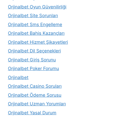
Orjinalbet Oyun Güvenilirliği
Orjinalbet Site Sorunları
Orjinalbet Sms Engelleme
Orjinalbet Bahis Kazançları
Orjinalbet Hizmet Şikayetleri
Orjinalbet Dil Seçenekleri
Orjinalbet Giriş Sorunu
Orjinalbet Poker Forumu
Orjinalbet
Orjinalbet Casino Soruları
Orjinalbet Ödeme Sorusu
Orjinalbet Uzman Yorumları
Orjinalbet Yasal Durum