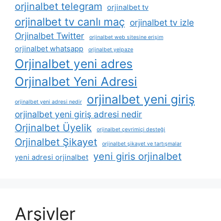
orjinalbet telegram
orjinalbet tv
orjinalbet tv canlı maç
orjinalbet tv izle
Orjinalbet Twitter
orjinalbet web sitesine erişim
orjinalbet whatsapp
orjinalbet yelpaze
Orjinalbet yeni adres
Orjinalbet Yeni Adresi
orjinalbet yeni giriş
orjinalbet yeni adresi nedir
orjinalbet yeni giriş adresi nedir
Orjinalbet Üyelik
orjinalbet çevrimiçi desteği
Orjinalbet Şikayet
orjinalbet şikayet ve tartışmalar
yeni giris orjinalbet
yeni adresi orjinalbet
Arşivler