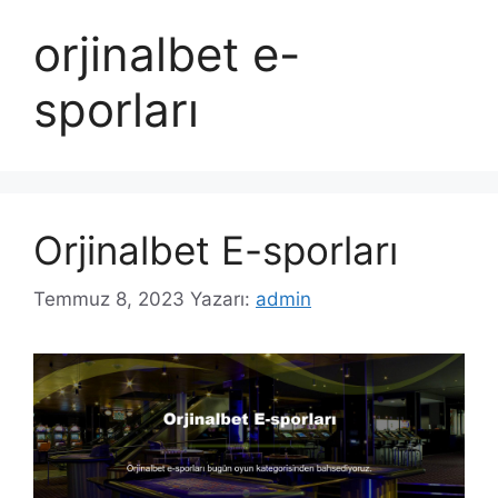
orjinalbet e-
sporları
Orjinalbet E-sporları
Temmuz 8, 2023
Yazarı:
admin