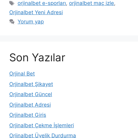
Etiketler
orjinalbet e-sporları
,
orjinalbet maç izle
,
Orjinalbet Yeni Adresi
Yorum yap
Son Yazılar
Orjinal Bet
Orjinalbet Şikayet
Orjinalbet Güncel
Orjinalbet Adresi
Orjinalbet Giriş
Orjinalbet Çekme İşlemleri
Orjinalbet Üyelik Durdurma