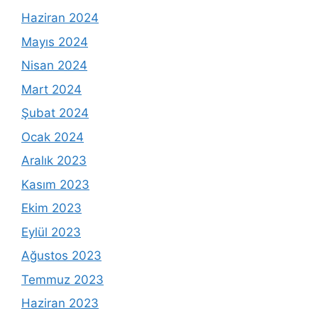
Haziran 2024
Mayıs 2024
Nisan 2024
Mart 2024
Şubat 2024
Ocak 2024
Aralık 2023
Kasım 2023
Ekim 2023
Eylül 2023
Ağustos 2023
Temmuz 2023
Haziran 2023