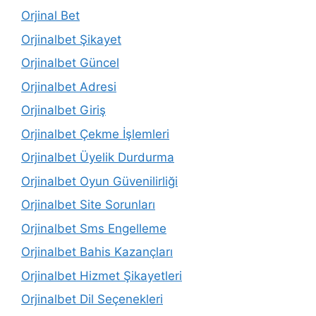
Orjinal Bet
Orjinalbet Şikayet
Orjinalbet Güncel
Orjinalbet Adresi
Orjinalbet Giriş
Orjinalbet Çekme İşlemleri
Orjinalbet Üyelik Durdurma
Orjinalbet Oyun Güvenilirliği
Orjinalbet Site Sorunları
Orjinalbet Sms Engelleme
Orjinalbet Bahis Kazançları
Orjinalbet Hizmet Şikayetleri
Orjinalbet Dil Seçenekleri