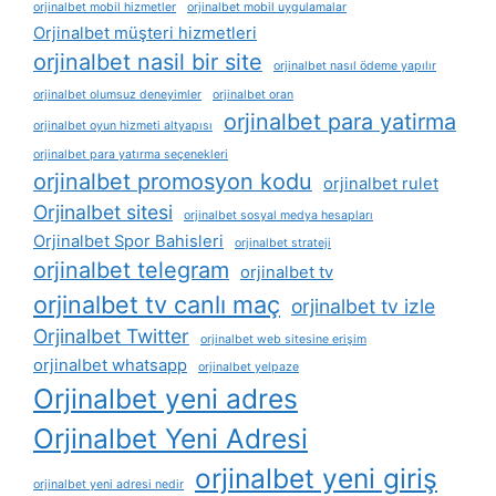
orjinalbet mobil hizmetler
orjinalbet mobil uygulamalar
Orjinalbet müşteri hizmetleri
orjinalbet nasil bir site
orjinalbet nasıl ödeme yapılır
orjinalbet olumsuz deneyimler
orjinalbet oran
orjinalbet para yatirma
orjinalbet oyun hizmeti altyapısı
orjinalbet para yatırma seçenekleri
orjinalbet promosyon kodu
orjinalbet rulet
Orjinalbet sitesi
orjinalbet sosyal medya hesapları
Orjinalbet Spor Bahisleri
orjinalbet strateji
orjinalbet telegram
orjinalbet tv
orjinalbet tv canlı maç
orjinalbet tv izle
Orjinalbet Twitter
orjinalbet web sitesine erişim
orjinalbet whatsapp
orjinalbet yelpaze
Orjinalbet yeni adres
Orjinalbet Yeni Adresi
orjinalbet yeni giriş
orjinalbet yeni adresi nedir