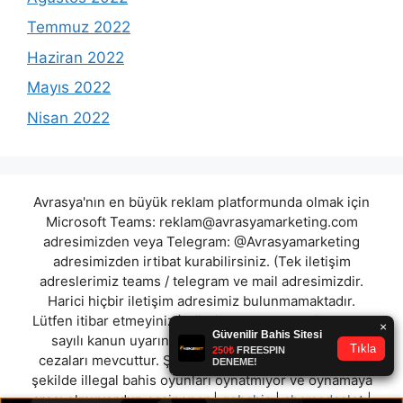
Temmuz 2022
Haziran 2022
Mayıs 2022
Nisan 2022
Avrasya'nın en büyük reklam platformunda olmak için
Microsoft Teams:
reklam@avrasyamarketing.com
adresimizden veya Telegram: @Avrasyamarketing
adresimizden irtibat kurabilirsiniz. (Tek iletişim
adreslerimiz teams / telegram ve mail adresimizdir.
Harici hiçbir iletişim adresimiz bulunmamaktadır.
Lütfen itibar etmeyiniz.) Türkiye yasalarına göre 7258
sayılı kanun uyarınca yasa dışı bahis oynamanın
cezaları mevcuttur. Şu an bulunduğunuz site hiç bir
şekilde illegal bahis oyunları oynatmıyor ve oynamaya
aracı olmuyordur.
casinoper
|
gobahis
|
chamadaslot
|