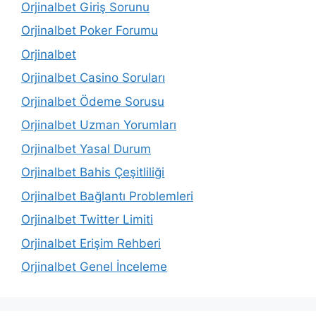
Orjinalbet Giriş Sorunu
Orjinalbet Poker Forumu
Orjinalbet
Orjinalbet Casino Soruları
Orjinalbet Ödeme Sorusu
Orjinalbet Uzman Yorumları
Orjinalbet Yasal Durum
Orjinalbet Bahis Çeşitliliği
Orjinalbet Bağlantı Problemleri
Orjinalbet Twitter Limiti
Orjinalbet Erişim Rehberi
Orjinalbet Genel İnceleme