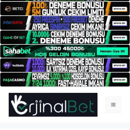
İçeriğe
atla
Menü