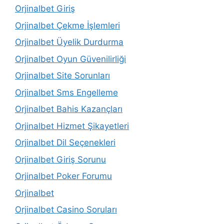
Orjinalbet Giriş
Orjinalbet Çekme İşlemleri
Orjinalbet Üyelik Durdurma
Orjinalbet Oyun Güvenilirliği
Orjinalbet Site Sorunları
Orjinalbet Sms Engelleme
Orjinalbet Bahis Kazançları
Orjinalbet Hizmet Şikayetleri
Orjinalbet Dil Seçenekleri
Orjinalbet Giriş Sorunu
Orjinalbet Poker Forumu
Orjinalbet
Orjinalbet Casino Soruları