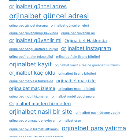
orjinalbet güncel adres
orjinalbet güncel adresi
orjinalbet güncel durumu
orjinalbet güncellemeleri
orjinalbet güvenilirliği hakkında
orjinalbet güvenilir mi
orjinalbet güvenlir mi
Orjinalbet Hakkında
orjinalbet instagram
orjinalbet hangi slotları sunuyor
orjinalbet i̇letişim teknolojisi
orjinalbet i̇çin lisans bilgileri
orjinalbet kayit
orjinalbet kayıt sitesine güvenebilir miyim
orjinalbet kaç oldu
orjinalbet lisans bilgileri
orjinalbet maç izle
orjinalbet markası türkiye'de
orjinalbet maç izleme
orjinalbet mobil bölümü
orjinalbet mobil hizmetler
orjinalbet mobil uygulamalar
Orjinalbet müşteri hizmetleri
orjinalbet nasil bir site
orjinalbet nasıl ödeme yapılır
orjinalbet olumsuz deneyimler
orjinalbet oran
orjinalbet para yatirma
orjinalbet oyun hizmeti altyapısı