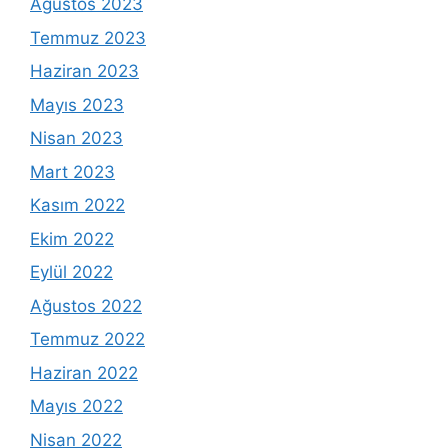
Ağustos 2023
Temmuz 2023
Haziran 2023
Mayıs 2023
Nisan 2023
Mart 2023
Kasım 2022
Ekim 2022
Eylül 2022
Ağustos 2022
Temmuz 2022
Haziran 2022
Mayıs 2022
Nisan 2022