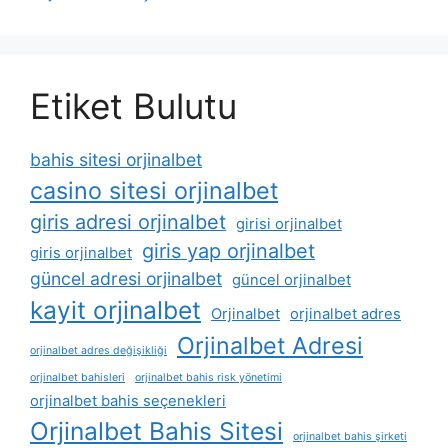
Etiket Bulutu
bahis sitesi orjinalbet
casino sitesi orjinalbet
giris adresi orjinalbet
girisi orjinalbet
giris yap orjinalbet
giris orjinalbet
güncel adresi orjinalbet
güncel orjinalbet
kayit orjinalbet
Orjinalbet
orjinalbet adres
Orjinalbet Adresi
orjinalbet adres değişikliği
orjinalbet bahisleri
orjinalbet bahis risk yönetimi
orjinalbet bahis seçenekleri
Orjinalbet Bahis Sitesi
orjinalbet bahis şirketi