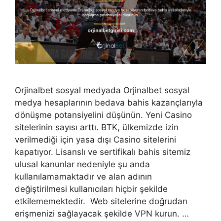
Orjinalbet sosyal medyada Orjinalbet sosyal
medya hesaplarının bedava bahis kazançlarıyla
dönüşme potansiyelini düşünün. Yeni Casino
sitelerinin sayısı arttı. BTK, ülkemizde izin
verilmediği için yasa dışı Casino sitelerini
kapatıyor. Lisanslı ve sertifikalı bahis sitemiz
ulusal kanunlar nedeniyle şu anda
kullanılamamaktadır ve alan adının
değiştirilmesi kullanıcıları hiçbir şekilde
etkilememektedir. Web sitelerine doğrudan
erişmenizi sağlayacak şekilde VPN kurun. …