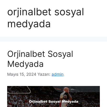
orjinalbet sosyal
medyada
Orjinalbet Sosyal
Medyada
Mayıs 15, 2024
Yazarı:
admin