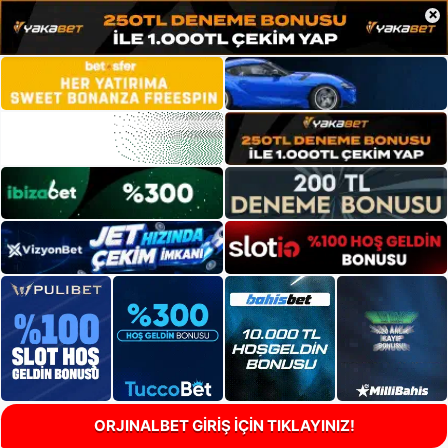
×
ORJINALBET GİRİŞ İÇİN TIKLAYINIZ!