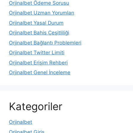
Orjinalbet Ödeme Sorusu
Orjinalbet Uzman Yorumları
Orjinalbet Yasal Durum
Orjinalbet Bahis Çeşitliliği
Orjinalbet Bağlantı Problemleri
Orjinalbet Twitter Limiti
Orjinalbet Erişim Rehberi
Orjinalbet Genel İnceleme
Kategoriler
Orjinalbet
Orjinalbet Giriş