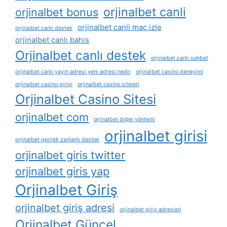
orjinalbet canli
orjinalbet bonus
orjinalbet canli maç izle
orjinalbet canli destek
orjinalbet canlı bahis
Orjinalbet canlı destek
orjinalbet canlı sohbet
orjinalbet canlı yayın adresi yeni adresi nedir
orjinalbet casino deneyimi
orjinalbet casino girişi
orjinalbet casino siteleri
Orjinalbet Casino Sitesi
orjinalbet com
orjinalbet diğer yöntemi
orjinalbet girisi
orjinalbet gerçek zamanlı destek
orjinalbet giris twitter
orjinalbet giris yap
Orjinalbet Giriş
orjinalbet giriş adresi
orjinalbet giriş adresleri
Orjinalbet Güncel