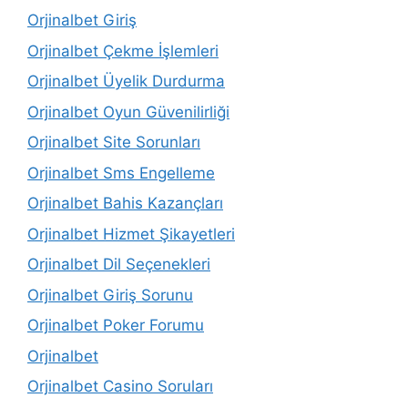
Orjinalbet Giriş
Orjinalbet Çekme İşlemleri
Orjinalbet Üyelik Durdurma
Orjinalbet Oyun Güvenilirliği
Orjinalbet Site Sorunları
Orjinalbet Sms Engelleme
Orjinalbet Bahis Kazançları
Orjinalbet Hizmet Şikayetleri
Orjinalbet Dil Seçenekleri
Orjinalbet Giriş Sorunu
Orjinalbet Poker Forumu
Orjinalbet
Orjinalbet Casino Soruları