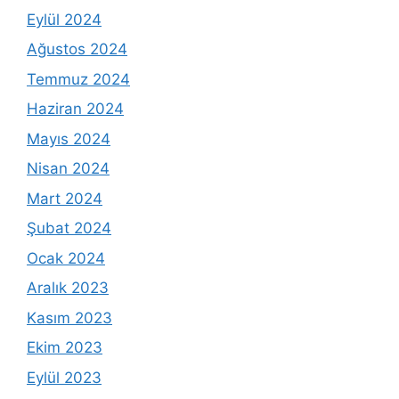
Eylül 2024
Ağustos 2024
Temmuz 2024
Haziran 2024
Mayıs 2024
Nisan 2024
Mart 2024
Şubat 2024
Ocak 2024
Aralık 2023
Kasım 2023
Ekim 2023
Eylül 2023