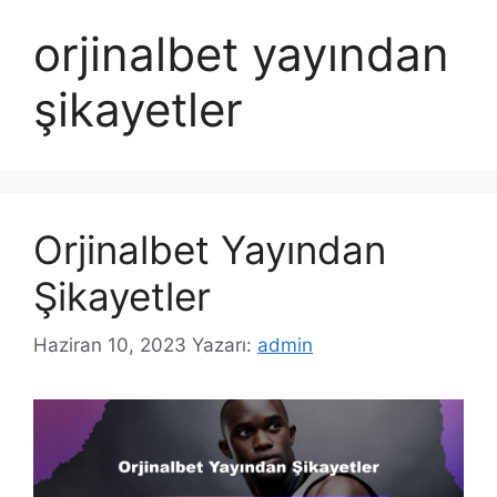
orjinalbet yayından
şikayetler
Orjinalbet Yayından
Şikayetler
Haziran 10, 2023
Yazarı:
admin