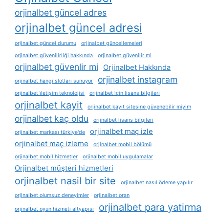
orjinalbet güncel adres
orjinalbet güncel adresi
orjinalbet güncel durumu
orjinalbet güncellemeleri
orjinalbet güvenilirliği hakkında
orjinalbet güvenilir mi
orjinalbet güvenlir mi
Orjinalbet Hakkında
orjinalbet instagram
orjinalbet hangi slotları sunuyor
orjinalbet i̇letişim teknolojisi
orjinalbet i̇çin lisans bilgileri
orjinalbet kayit
orjinalbet kayıt sitesine güvenebilir miyim
orjinalbet kaç oldu
orjinalbet lisans bilgileri
orjinalbet maç izle
orjinalbet markası türkiye'de
orjinalbet maç izleme
orjinalbet mobil bölümü
orjinalbet mobil hizmetler
orjinalbet mobil uygulamalar
Orjinalbet müşteri hizmetleri
orjinalbet nasil bir site
orjinalbet nasıl ödeme yapılır
orjinalbet olumsuz deneyimler
orjinalbet oran
orjinalbet para yatirma
orjinalbet oyun hizmeti altyapısı