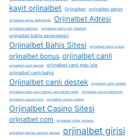
kayit orjinalbet
Orjinalbet
orjinalbet adres
Orjinalbet Adresi
orjinalbet adres değişikliği
orjinalbet bahisleri
orjinalbet bahis risk yönetimi
orjinalbet bahis seçenekleri
Orjinalbet Bahis Sitesi
orjinalbet bahis şirketi
orjinalbet canli
orjinalbet bonus
orjinalbet canli maç izle
orjinalbet canli destek
orjinalbet canlı bahis
Orjinalbet canlı destek
orjinalbet canlı sohbet
orjinalbet canlı yayın adresi yeni adresi nedir
orjinalbet casino deneyimi
orjinalbet casino girişi
orjinalbet casino siteleri
Orjinalbet Casino Sitesi
orjinalbet com
orjinalbet diğer yöntemi
orjinalbet girisi
orjinalbet gerçek zamanlı destek