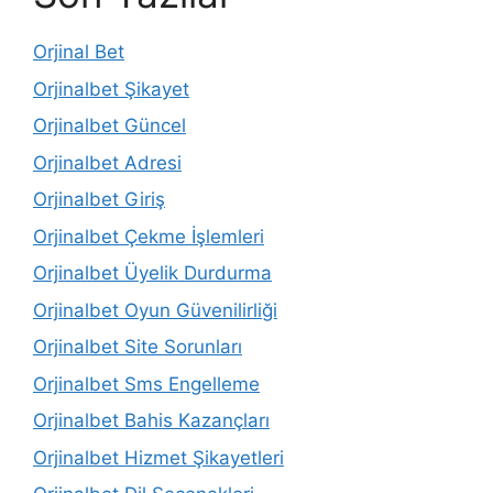
Orjinal Bet
Orjinalbet Şikayet
Orjinalbet Güncel
Orjinalbet Adresi
Orjinalbet Giriş
Orjinalbet Çekme İşlemleri
Orjinalbet Üyelik Durdurma
Orjinalbet Oyun Güvenilirliği
Orjinalbet Site Sorunları
Orjinalbet Sms Engelleme
Orjinalbet Bahis Kazançları
Orjinalbet Hizmet Şikayetleri