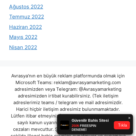
Ağustos 2022
Temmuz 2022
Haziran 2022
Mayıs 2022
Nisan 2022
Avrasya'nın en büyük reklam platformunda olmak için
Microsoft Teams:
reklam@avrasyamarketing.com
adresimizden veya Telegram: @Avrasyamarketing
adresimizden irtibat kurabilirsiniz. (Tek iletişim
adreslerimiz teams / telegram ve mail adresimizdir.
Harici hiçbir iletişim adresimiz bulunmamaktadır.
Lütfen itibar etmeyiniz.) Türkiye yasalarına göre 7258
sayılı kanun uyarınca yasa dışı bahis oynamanın
cezaları mevcuttur. Şu an bulunduğunuz site hiç bir
şekilde illegal bahis oyunları oynatmıyor ve oynamaya