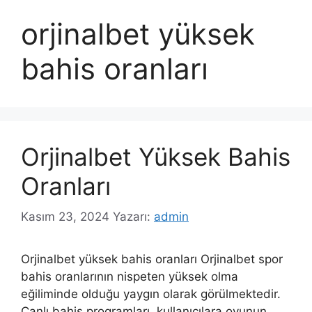
orjinalbet yüksek
bahis oranları
Orjinalbet Yüksek Bahis
Oranları
Kasım 23, 2024
Yazarı:
admin
Orjinalbet yüksek bahis oranları Orjinalbet spor
bahis oranlarının nispeten yüksek olma
eğiliminde olduğu yaygın olarak görülmektedir.
Canlı bahis programları, kullanıcılara oyunun