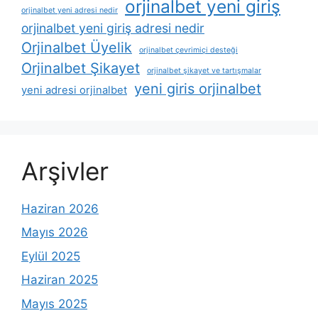
orjinalbet yeni giriş
orjinalbet yeni adresi nedir
orjinalbet yeni giriş adresi nedir
Orjinalbet Üyelik
orjinalbet çevrimiçi desteği
Orjinalbet Şikayet
orjinalbet şikayet ve tartışmalar
yeni giris orjinalbet
yeni adresi orjinalbet
Arşivler
Haziran 2026
Mayıs 2026
Eylül 2025
Haziran 2025
Mayıs 2025