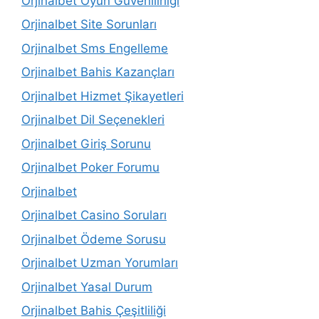
Orjinalbet Oyun Güvenilirliği
Orjinalbet Site Sorunları
Orjinalbet Sms Engelleme
Orjinalbet Bahis Kazançları
Orjinalbet Hizmet Şikayetleri
Orjinalbet Dil Seçenekleri
Orjinalbet Giriş Sorunu
Orjinalbet Poker Forumu
Orjinalbet
Orjinalbet Casino Soruları
Orjinalbet Ödeme Sorusu
Orjinalbet Uzman Yorumları
Orjinalbet Yasal Durum
Orjinalbet Bahis Çeşitliliği