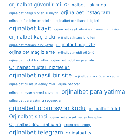
orjinalbet güvenlir mi
Orjinalbet Hakkında
orjinalbet instagram
orjinalbet hangi slotları sunuyor
orjinalbet i̇letişim teknolojisi
orjinalbet i̇çin lisans bilgileri
orjinalbet kayit
orjinalbet kayıt sitesine güvenebilir miyim
orjinalbet kaç oldu
orjinalbet lisans bilgileri
orjinalbet maç izle
orjinalbet markası türkiye'de
orjinalbet maç izleme
orjinalbet mobil bölümü
orjinalbet mobil hizmetler
orjinalbet mobil uygulamalar
Orjinalbet müşteri hizmetleri
orjinalbet nasil bir site
orjinalbet nasıl ödeme yapılır
orjinalbet olumsuz deneyimler
orjinalbet oran
orjinalbet para yatirma
orjinalbet oyun hizmeti altyapısı
orjinalbet para yatırma seçenekleri
orjinalbet promosyon kodu
orjinalbet rulet
Orjinalbet sitesi
orjinalbet sosyal medya hesapları
Orjinalbet Spor Bahisleri
orjinalbet strateji
orjinalbet telegram
orjinalbet tv