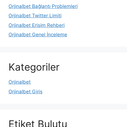
Orjinalbet Bağlantı Problemleri
Orjinalbet Twitter Limiti
Orjinalbet Erişim Rehberi
Orjinalbet Genel İnceleme
Kategoriler
Orjinalbet
Orjinalbet Giriş
Etiket Bulutu