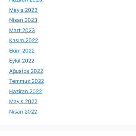
Mayıs 2023
Nisan 2023
Mart 2023
Kasım 2022
Ekim 2022
Eylül 2022
Ağustos 2022
Temmuz 2022
Haziran 2022
Mayıs 2022
Nisan 2022