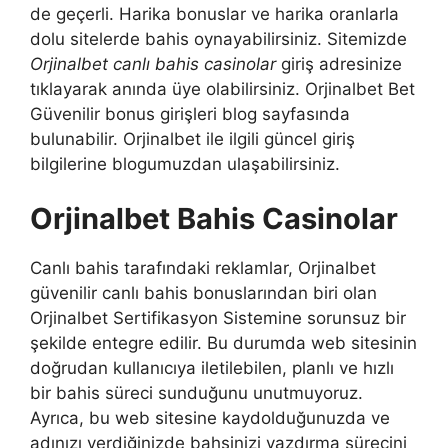
de geçerli. Harika bonuslar ve harika oranlarla
dolu sitelerde bahis oynayabilirsiniz. Sitemizde
Orjinalbet canlı bahis casinolar
giriş adresinize
tıklayarak anında üye olabilirsiniz. Orjinalbet Bet
Güvenilir bonus girişleri blog sayfasında
bulunabilir. Orjinalbet ile ilgili güncel giriş
bilgilerine blogumuzdan ulaşabilirsiniz.
Orjinalbet Bahis Casinolar
Canlı bahis tarafındaki reklamlar, Orjinalbet
güvenilir canlı bahis bonuslarından biri olan
Orjinalbet Sertifikasyon Sistemine sorunsuz bir
şekilde entegre edilir. Bu durumda web sitesinin
doğrudan kullanıcıya iletilebilen, planlı ve hızlı
bir bahis süreci sunduğunu unutmuyoruz.
Ayrıca, bu web sitesine kaydolduğunuzda ve
adınızı verdiğinizde bahsinizi yazdırma sürecini