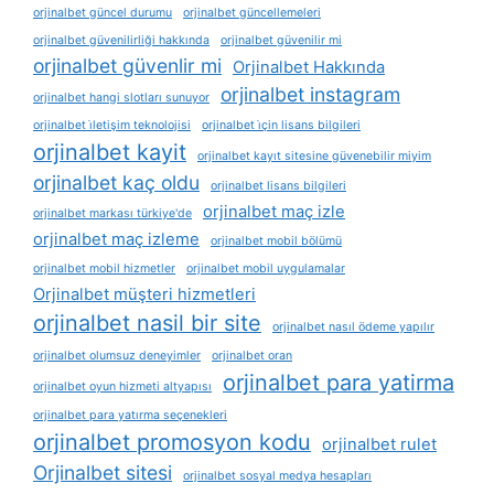
orjinalbet güncel durumu
orjinalbet güncellemeleri
orjinalbet güvenilirliği hakkında
orjinalbet güvenilir mi
orjinalbet güvenlir mi
Orjinalbet Hakkında
orjinalbet instagram
orjinalbet hangi slotları sunuyor
orjinalbet i̇letişim teknolojisi
orjinalbet i̇çin lisans bilgileri
orjinalbet kayit
orjinalbet kayıt sitesine güvenebilir miyim
orjinalbet kaç oldu
orjinalbet lisans bilgileri
orjinalbet maç izle
orjinalbet markası türkiye'de
orjinalbet maç izleme
orjinalbet mobil bölümü
orjinalbet mobil hizmetler
orjinalbet mobil uygulamalar
Orjinalbet müşteri hizmetleri
orjinalbet nasil bir site
orjinalbet nasıl ödeme yapılır
orjinalbet olumsuz deneyimler
orjinalbet oran
orjinalbet para yatirma
orjinalbet oyun hizmeti altyapısı
orjinalbet para yatırma seçenekleri
orjinalbet promosyon kodu
orjinalbet rulet
Orjinalbet sitesi
orjinalbet sosyal medya hesapları