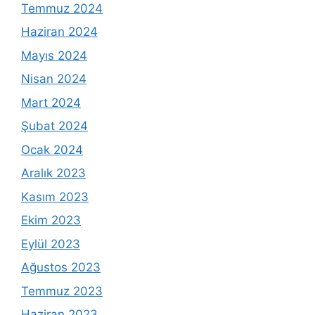
Temmuz 2024
Haziran 2024
Mayıs 2024
Nisan 2024
Mart 2024
Şubat 2024
Ocak 2024
Aralık 2023
Kasım 2023
Ekim 2023
Eylül 2023
Ağustos 2023
Temmuz 2023
Haziran 2023