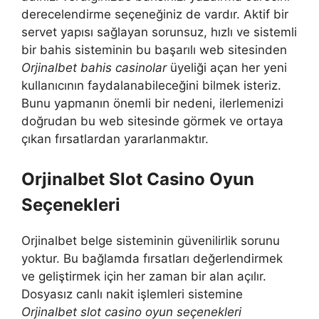
derecelendirme seçeneğiniz de vardır. Aktif bir
servet yapısı sağlayan sorunsuz, hızlı ve sistemli
bir bahis sisteminin bu başarılı web sitesinden
Orjinalbet bahis casinolar
üyeliği açan her yeni
kullanıcının faydalanabileceğini bilmek isteriz.
Bunu yapmanın önemli bir nedeni, ilerlemenizi
doğrudan bu web sitesinde görmek ve ortaya
çıkan fırsatlardan yararlanmaktır.
Orjinalbet Slot Casino Oyun
Seçenekleri
Orjinalbet belge sisteminin güvenilirlik sorunu
yoktur. Bu bağlamda fırsatları değerlendirmek
ve geliştirmek için her zaman bir alan açılır.
Dosyasız canlı nakit işlemleri sistemine
Orjinalbet slot casino oyun seçenekleri