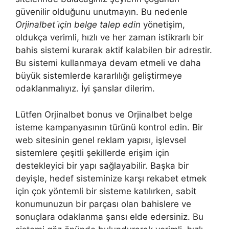
güvenilir olduğunu unutmayın. Bu nedenle
Orjinalbet i̇çin belge talep edin
yönetişim,
oldukça verimli, hızlı ve her zaman istikrarlı bir
bahis sistemi kurarak aktif kalabilen bir adrestir.
Bu sistemi kullanmaya devam etmeli ve daha
büyük sistemlerde kararlılığı geliştirmeye
odaklanmalıyız. İyi şanslar dilerim.
Lütfen Orjinalbet bonus ve Orjinalbet belge
isteme kampanyasının türünü kontrol edin. Bir
web sitesinin genel reklam yapısı, işlevsel
sistemlere çeşitli şekillerde erişim için
destekleyici bir yapı sağlayabilir. Başka bir
deyişle, hedef sisteminize karşı rekabet etmek
için çok yöntemli bir sisteme katılırken, sabit
konumunuzun bir parçası olan bahislere ve
sonuçlara odaklanma şansı elde edersiniz. Bu