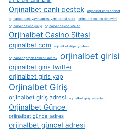
orjinalbet canlı bahis
Orjinalbet canlı destek
orjinalbet canlı sohbet
orjinalbet canlı yayın adresi yeni adresi nedir
orjinalbet casino deneyimi
orjinalbet casino girişi
orjinalbet casino siteleri
Orjinalbet Casino Sitesi
orjinalbet com
orjinalbet diğer yöntemi
orjinalbet girisi
orjinalbet gerçek zamanlı destek
orjinalbet giris twitter
orjinalbet giris yap
Orjinalbet Giriş
orjinalbet giriş adresi
orjinalbet giriş adresleri
Orjinalbet Güncel
orjinalbet güncel adres
orjinalbet güncel adresi