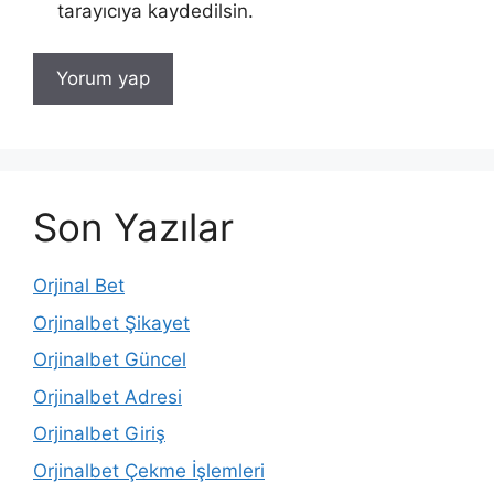
tarayıcıya kaydedilsin.
Son Yazılar
Orjinal Bet
Orjinalbet Şikayet
Orjinalbet Güncel
Orjinalbet Adresi
Orjinalbet Giriş
Orjinalbet Çekme İşlemleri