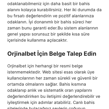
odaklanabilmeniz için daha basit bir bahis
alanını kolayca kurabilirsiniz. Her iki durumda da
bu fırsatı değerlendirin ve pozitif alanlarınıza
odaklanın. İyi donanımlı bir bahis süreci her
zaman bunu garanti eder.Bu sistem alanlarının
genel yapısı sorunsuz bir şekilde kısa süre
içerisinde kullanıma açılacaktır.
Orjinalbet İçin Belge Talep Edin
Orjinalbet için herhangi bir resmi belge
istenmemektedir. Web sitesi esas olarak üye
kullanıcılarının her zaman sürekli ve güvenli bir
ortamda olmalarını sağlar. Bahis kısmına
odaklanıp anlık ve sistematik oran yapılarını
değerlendirirken bu iletişimi değerlendirebilir ve
iyileştirmek için adımlar atabiliriz. Canlı bahis
sitelerinde bulacağınız şeylerin çoğunun