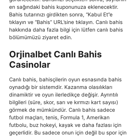
en sağındaki bahis kuponunuza eklenecektir.
Bahis tutarınızı girdikten sonra, “Kabul Et”e
tıklayın ve “Bahis” URL’sine tıklayın. Canlı bahis
hakkında daha fazla bilgi için lütfen canlı bahis
bölümümüzü ziyaret edin.
Orjinalbet Canlı Bahis
Casinolar
Canlı bahis, bahisçilerin oyun esnasında bahis
oynadığı bir sistemdir. Kazanma olasılıkları
dinamiktir ve oyun ilerledikçe değişir. Ayrıntılı
bilgileri (süre, skor, sarı ve kırmızı kart sayısı)
görmek de mümkündür. Canlı bahis sadece
futbol maçları, tenis, Formula 1, Amerikan
futbolu, buz hokeyi, kayak ve daha fazlası için
geçerlidir. Bu sadece onun için değil bu spor için