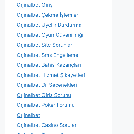
Orjinalbet Giriş
Orjinalbet Çekme İşlemleri
Orjinalbet Üyelik Durdurma
Orjinalbet Oyun Güvenilirliği
Orjinalbet Site Sorunları
Orjinalbet Sms Engelleme
Orjinalbet Bahis Kazançları
Orjinalbet Hizmet Şikayetleri
Orjinalbet Dil Seçenekleri
Orjinalbet Giriş Sorunu
Orjinalbet Poker Forumu
Orjinalbet
Orjinalbet Casino Soruları