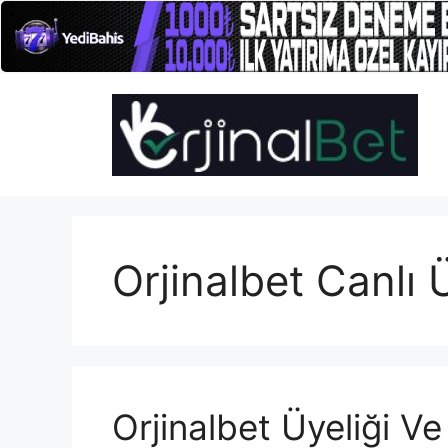
İçeriğe
atla
Orjinalbet Canlı 
Orjinalbet Üyeliği Ve